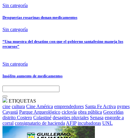
Sin categoría
Droguerías rosarinas donan medicamentos
Sin categoría
“Una muestra del desatino con que el gobierno santafesino maneja los
recursos”
Sin categoría
Insólito aumento de medicamentos
ETIQUETAS
cine
cultura
Cine América
emprendedores
Santa Fe Activa
pymes
Cayastá
Parque Arqueológico
ciclovía
obra pública
Geoceldas
distrito Costero
Colastiné
desagües pluviales
Senasa
engorde a
corral
consignatario de hacienda
AFIP
incubadoras
UNL