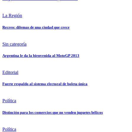
La Región
Recreo: dilemas de una ciudad que crece
Sin categoría
Argentina le da la bienvenida al MotoGP 2013
Editorial
Fuerte respaldo al sistema electoral de boleta única
Política
Distinción para los comercios que no venden juguetes bélicos
Política