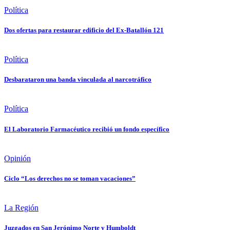
Política
Dos ofertas para restaurar edificio del Ex-Batallón 121
Política
Desbarataron una banda vinculada al narcotráfico
Política
El Laboratorio Farmacéutico recibió un fondo específico
Opinión
Ciclo “Los derechos no se toman vacaciones”
La Región
Juzgados en San Jerónimo Norte y Humboldt