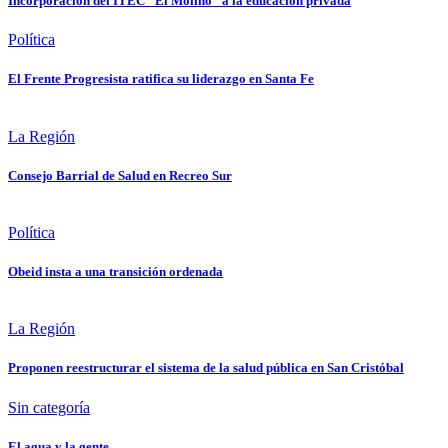
Incorporación del ITEC “El Molino” a la educación privada
Política
El Frente Progresista ratifica su liderazgo en Santa Fe
La Región
Consejo Barrial de Salud en Recreo Sur
Política
Obeid insta a una transición ordenada
La Región
Proponen reestructurar el sistema de la salud pública en San Cristóbal
Sin categoría
El agua y la gente