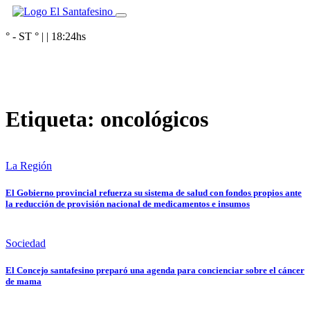
° - ST
° |
|
18:24
hs
Etiqueta:
oncológicos
La Región
El Gobierno provincial refuerza su sistema de salud con fondos propios ante
la reducción de provisión nacional de medicamentos e insumos
Sociedad
El Concejo santafesino preparó una agenda para concienciar sobre el cáncer
de mama