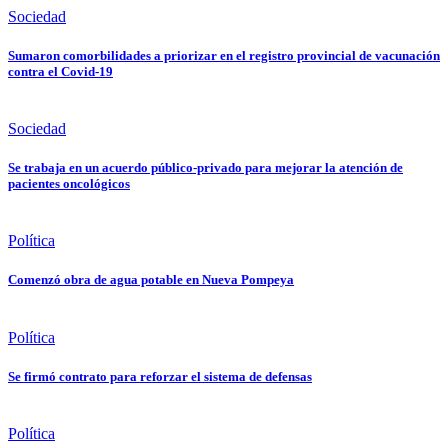
Sociedad
Sumaron comorbilidades a priorizar en el registro provincial de vacunación
contra el Covid-19
Sociedad
Se trabaja en un acuerdo público-privado para mejorar la atención de
pacientes oncológicos
Política
Comenzó obra de agua potable en Nueva Pompeya
Política
Se firmó contrato para reforzar el sistema de defensas
Política