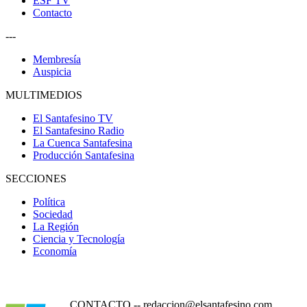
ESF TV
Contacto
---
Membresía
Auspicia
MULTIMEDIOS
El Santafesino TV
El Santafesino Radio
La Cuenca Santafesina
Producción Santafesina
SECCIONES
Política
Sociedad
La Región
Ciencia y Tecnología
Economía
CONTACTO
--
redaccion@elsantafesino.com