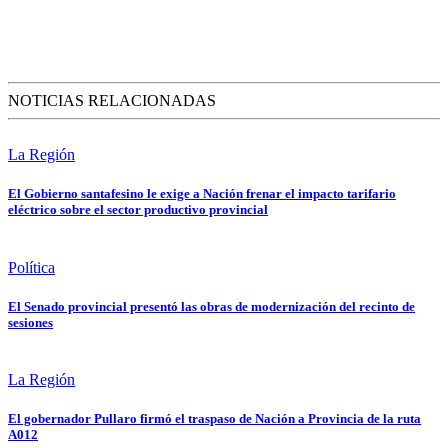
NOTICIAS RELACIONADAS
La Región
El Gobierno santafesino le exige a Nación frenar el impacto tarifario
eléctrico sobre el sector productivo provincial
Política
El Senado provincial presentó las obras de modernización del recinto de
sesiones
La Región
El gobernador Pullaro firmó el traspaso de Nación a Provincia de la ruta
A012