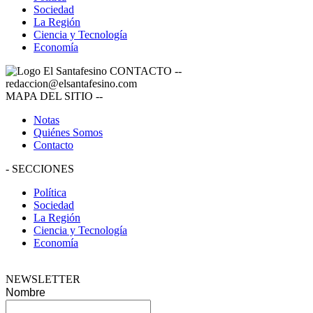
Sociedad
La Región
Ciencia y Tecnología
Economía
CONTACTO
--
redaccion@elsantafesino.com
MAPA DEL SITIO
--
Notas
Quiénes Somos
Contacto
-
SECCIONES
Política
Sociedad
La Región
Ciencia y Tecnología
Economía
NEWSLETTER
Nombre