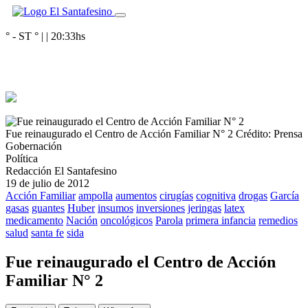
° - ST
° |
|
20:33
hs
Fue reinaugurado el Centro de Acción Familiar N° 2
Crédito: Prensa
Gobernación
Política
Redacción El Santafesino
19 de julio de 2012
Acción Familiar
ampolla
aumentos
cirugías
cognitiva
drogas
García
gasas
guantes
Huber
insumos
inversiones
jeringas
latex
medicamento
Nación
oncológicos
Parola
primera infancia
remedios
salud
santa fe
sida
Fue reinaugurado el Centro de Acción
Familiar N° 2