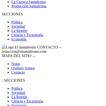
La Cuenca Santafesina
Producción Santafesina
SECCIONES
Política
Sociedad
La Región
Ciencia y Tecnología
Economía
CONTACTO
--
redaccion@elsantafesino.com
MAPA DEL SITIO
--
Notas
Quiénes Somos
Contacto
-
SECCIONES
Política
Sociedad
La Región
Ciencia y Tecnología
Economía