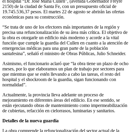
el hospital “Dr. José María Cullen”, (avenida Gobernador Freyre
2150) de la ciudad de Santa Fe, con un presupuesto oficial de
19.745.536,37 pesos. El martes 22 de agosto se abrirán las ofertas
económicas para su construcción.
“Se trata de uno de los efectores más importantes de la región y
precisa una refuncionalización de su área más crítica. El objetivo de
la obra es otorgarle un edificio más moderno y acorde a la vital
función que cumple la guardia del Cullen en cuanto a la atención de
emergencias médicas para una gran parte de la población
santafesina”, señaló el ministro de Obras Públicas, Julio Schneider.
Asimismo, el funcionario aclaró que “la obra tiene un plazo de ocho
meses, por lo que elaboramos un plan de trabajo por sectores para
que mientras que se estén llevando a cabo las tareas, el resto del
hospital y el shockroom de la guardia, sigan funcionando con
normalidad”.
Actualmente, la provincia lleva adelante un proceso de
mejoramiento en diferentes áreas del edilicio. En ese sentido, se
están ejecutando obras de mantenimiento como impermeabilización
de cubiertas, refacción en cielorrasos, luminarias y sanitarios.
Detalles de la nueva guardia
La obra comprende la refuncionalización del sector actual de la