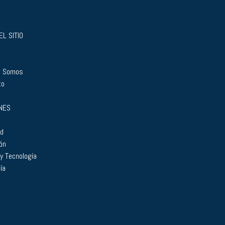
L SITIO
s Somos
to
NES
ad
ón
 y Tecnología
ía