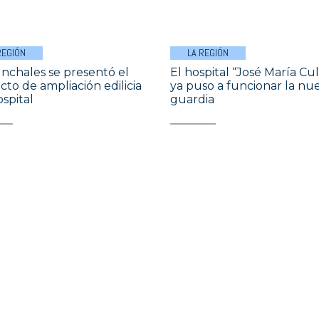
REGIÓN
LA REGIÓN
nchales se presentó el
El hospital “José María Cu
cto de ampliación edilicia
ya puso a funcionar la nu
ospital
guardia