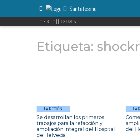
° - ST
° |
|
12:02
hs
Etiqueta:
shock
LA REGIÓN
LA 
Se desarrollan los primeros
Comen
trabajos para la refacción y
ampli
ampliación integral del Hospital
del H
de Helvecia