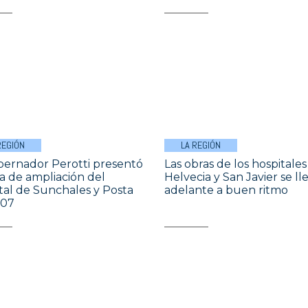
REGIÓN
LA REGIÓN
bernador Perotti presentó
Las obras de los hospitales
ra de ampliación del
Helvecia y San Javier se ll
tal de Sunchales y Posta
adelante a buen ritmo
107