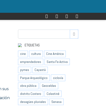
ETIQUETAS
cine
cultura
Cine América
emprendedores
Santa Fe Activa
pymes
Cayastá
Parque Arqueológico
ciclovía
obra pública
Geoceldas
n sus
distrito Costero
Colastiné
zación
desagües pluviales
Senasa