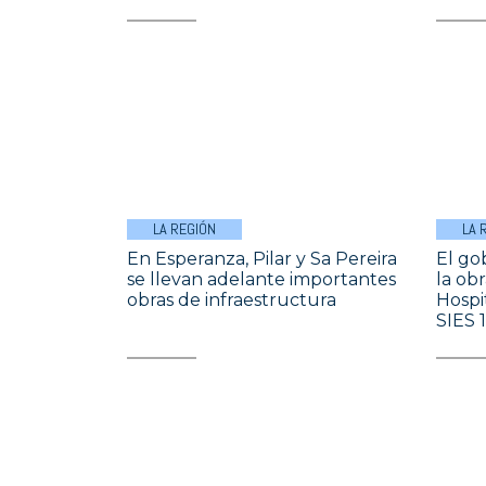
LA REGIÓN
LA 
En Esperanza, Pilar y Sa Pereira
El go
se llevan adelante importantes
la ob
obras de infraestructura
Hospi
SIES 