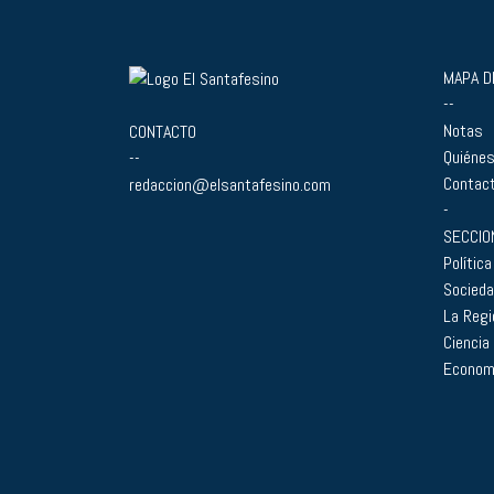
MAPA DE
--
Notas
CONTACTO
Quiéne
--
Contac
redaccion@elsantafesino.com
-
SECCIO
Política
Socied
La Regi
Ciencia
Econom