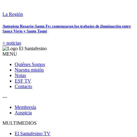
La Región
Autopista Rosario-Santa Fe: comenzaron los trabajos de iluminación entre
Sauce Viejo y Santo Tomé
+ noticias
MENU
Quiénes Somos
Nuestra misión
Notas
ESF TV
Contacto
---
Membresía
Auspicia
MULTIMEDIOS
El Santafesino TV