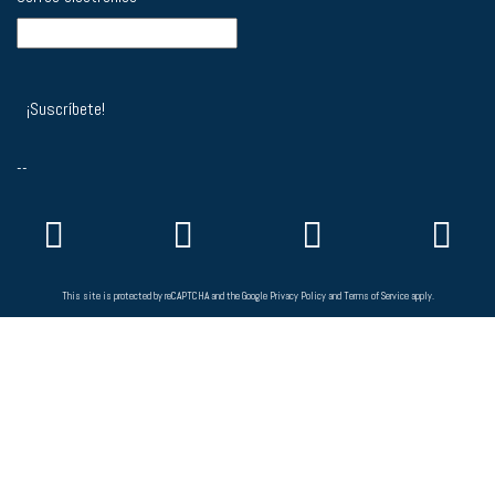
--
This site is protected by reCAPTCHA and the Google
Privacy Policy
and
Terms of Service
apply.