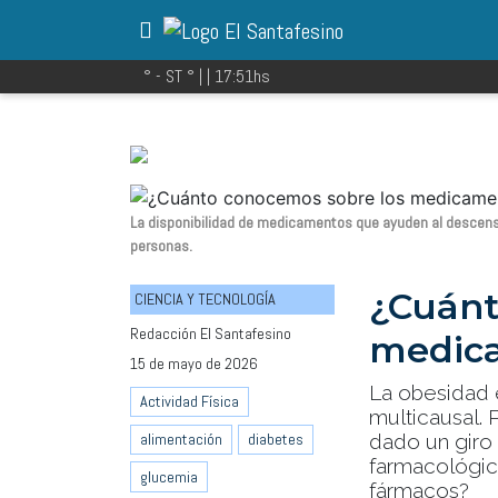
° - ST
° |
|
17:51
hs
La disponibilidad de medicamentos que ayuden al descens
personas.
¿Cuánt
CIENCIA Y TECNOLOGÍA
Redacción El Santafesino
medica
15 de mayo de 2026
La obesidad 
Actividad Física
multicausal. 
dado un giro 
alimentación
diabetes
farmacológic
glucemia
fármacos?