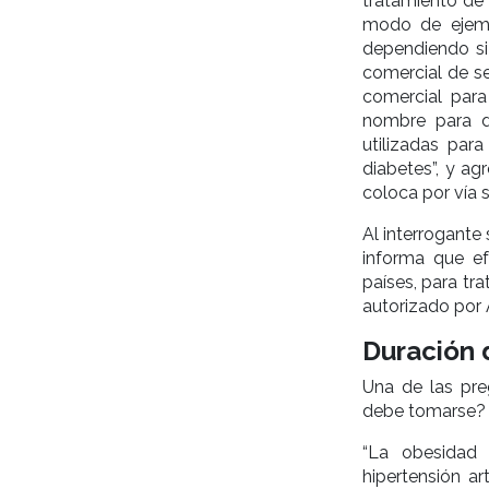
tratamiento de
modo de ejemp
dependiendo si
comercial de s
comercial par
nombre para 
utilizadas par
diabetes”, y ag
coloca por vía 
Al interrogant
informa que e
países, para tr
autorizado por
Duración 
Una de las pre
debe tomarse?
“La obesidad
hipertensión ar