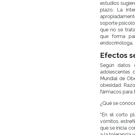
estudios sugier
plazo. La inte
apropiadamente
soporte psicoló
que no se tra
que forma par
endocrinóloga.
Efectos s
Según datos d
adolescentes d
Mundial de Obe
obesidad. Razo
fármacos para t
¿Qué se conoce 
“En el corto p
vómitos, estreñ
que se inicia c
a la tolerancia 