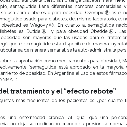
 obesidad, aunque la persona no tenga diabetes. Para menci
lo, semaglutide tiene diferentes nombres comerciales y
 se usa para diabetes o para obesidad. OzempicⓇ es el 
emaglutide usado para diabetes, del mismo laboratorio, el 
a obesidad es WegovyⓇ. En cuanto al semaglutide nacio
diabetes es DutideⓇ, y para obesidad ObetideⓇ. Las
a obesidad son mayores que las usadas para el tratamie
regó que el semaglutide está disponible de manera inyectab
subcutánea de manera semanal, se la auto-administra la pers
e sobre su aprobación como medicamentos para obesidad, M
fectivamente “semaglutide está aprobado en la mayoría 
atamiento de obesidad. En Argentina el uso de estos fármaco
 ANMAT”.
del tratamiento y el “efecto rebote”
guntas más frecuentes de los pacientes es ¿por cuánto 
 es una enfermedad crónica. Al igual que una perso
terial no deja su medicación cuando su presión se normaliz