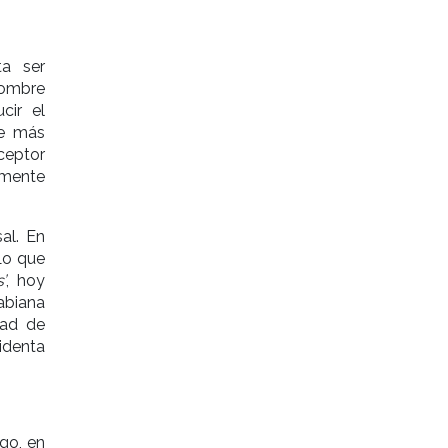
ta ser
nombre
cir el
se más
ceptor
emente
al. En
Lo que
’
, hoy
abiana
tad de
identa
go, en