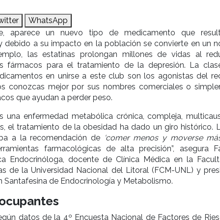
witter
WhatsApp
te, aparece un nuevo tipo de medicamento que resul
y debido a su impacto en la población se convierte en un 
ejemplo, las estatinas prolongan millones de vidas al redu
os fármacos para el tratamiento de la depresión. La cla
dicamentos en unirse a este club son los agonistas del re
los conozcas mejor por sus nombres comerciales o simpl
cos que ayudan a perder peso.
s una enfermedad metabólica crónica, compleja, multicaus
s, el tratamiento de la obesidad ha dado un giro histórico. 
taba a la recomendación de
‘comer menos y moverse más
ramientas farmacológicas de alta precisión”, asegura F
a Endocrinóloga, docente de Clínica Médica en la Facul
as de la Universidad Nacional del Litoral (FCM-UNL) y pres
n Santafesina de Endocrinología y Metabolismo.
eocupantes
según datos de la 4º Encuesta Nacional de Factores de Ries