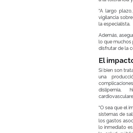
“A largo plazo
vigilancia sobr
la especialista.
Además, asegura
lo que muchos p
disfrutar de la 
El impacto
Si bien son tra
una producci
complicaciones
dislipemia, h
cardiovasculares
“O sea que el i
sistemas de sal
los gastos asoc
lo inmediato es