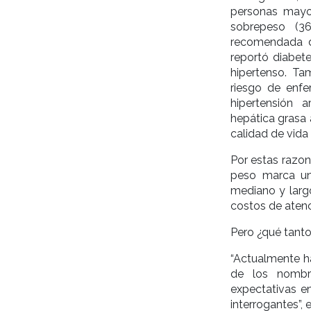
personas mayo
sobrepeso (3
recomendada de
reportó diabet
hipertenso. Ta
riesgo de enfe
hipertensión a
hepática grasa
calidad de vida
Por estas razo
peso marca un
mediano y largo
costos de atenc
Pero ¿qué tant
“Actualmente h
de los nombr
expectativas e
interrogantes”,