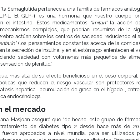
“la Semaglutida pertenece a una familia de fármacos análog
LP-1. El GLP-1 es una hormona que nuestro cuerpo p
en el intestino. Estos medicamentos
“imitan”
la acción d
mecanismos complejos, que podrían resumirse de la sig
erebro actúan sobre los centros de saciedad, reduciendo el a
entario”
(los pensamientos constantes acerca de la comida);
n la secreción de insulina, y en el estómago enlentecen el v
duciendo saciedad con volúmenes más pequeños de alim
sensación de plenitud”.
e, más allá de su efecto beneficioso en el peso corporal, 
ólicas que reducen el riesgo vascular, son protectores re
atosis hepática -acumulación de grasa en el hígado-, entre 
ica endocrinóloga.
n el mercado
ana Masjoan aseguró que “de hecho, este grupo de fárma
el tratamiento de diabetes tipo 2 desde hace más de 20
 fueron aprobados a nivel mundial para ser utilizados p