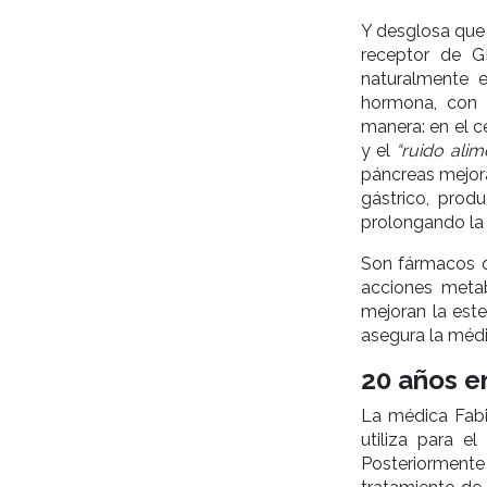
Y desglosa que 
receptor de G
naturalmente 
hormona, con 
manera: en el c
y el
“ruido alim
páncreas mejora
gástrico, pro
prolongando la 
Son fármacos qu
acciones metab
mejoran la este
asegura la méd
20 años e
La médica Fabi
utiliza para 
Posteriormente