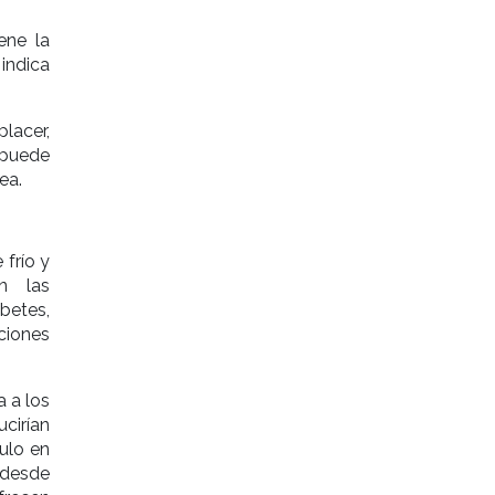
ene la
 indica
lacer,
 puede
ea.
 frío y
n las
betes,
ciones
a a los
cirían
ulo en
 desde