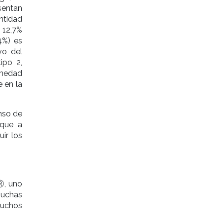
sentan
tidad
 12,7%
4%) es
vo del
ipo 2,
rmedad
 en la
nso de
 que a
ir los
Ⓡ, uno
uchas
muchos