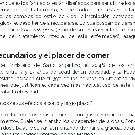
en que estos fármacos están diseñados para ser utilizados a
rrupción del tratamiento, sobre todo si no están insta
 los cambios de estilo de vida -alimentación, actividad f
gico-, el peso tiende a recuperarse. Lo que buscamos transmi
ta de una
‘cura milagrosa’
, sino de una herramienta farmaco
te del tratamiento integral de esta enfermedad”, aseg
ecundarios y el placer de comer
el Ministerio de Salud argentino, el 20,4% de los ch
e entre 5 y 17 años de edad tienen obesidad, y la Fede
sidad indicaba que el 39% de los adultos en Argentina vi
nes que justifican el cada vez más habitual uso de este t
ratar la obesidad.
sobre sus efectos a corto y largo plazo?
lazo, los efectos más comunes son gastrointestinales -ná
imiento-. Suelen ser transitorios y dependen de la dosis. Por
on dosis bajas, y se van aumentando de manera gradual de a
y a los resultados”, informó Fabiana Masjoan.