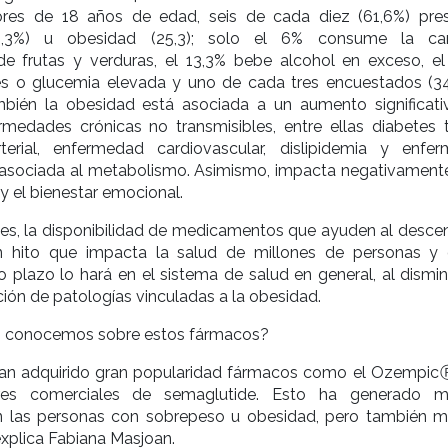
res de 18 años de edad, seis de cada diez (61,6%) pre
6,3%) u obesidad (25,3); solo el 6% consume la can
 frutas y verduras, el 13,3% bebe alcohol en exceso, el
es o glucemia elevada y uno de cada tres encuestados (3
mbién la obesidad está asociada a un aumento significati
rmedades crónicas no transmisibles, entre ellas diabetes t
rterial, enfermedad cardiovascular, dislipidemia y enfe
 asociada al metabolismo. Asimismo, impacta negativamente
 y el bienestar emocional.
nes, la disponibilidad de medicamentos que ayuden al desce
 hito que impacta la salud de millones de personas y
 plazo lo hará en el sistema de salud en general, al disminu
ión de patologías vinculadas a la obesidad.
o conocemos sobre estos fármacos?
an adquirido gran popularidad fármacos como el Ozempic
es comerciales de semaglutide. Esto ha generado m
n las personas con sobrepeso u obesidad, pero también 
 explica Fabiana Masjoan.