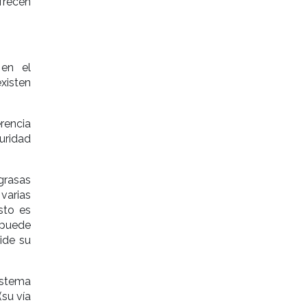
frecen
 en el
xisten
erencia
uridad
grasas
varias
sto es
 puede
pide su
istema
(su vía