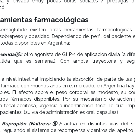
ica y privada (muy pocas obras sociales / prepagas o
có.
ramientas farmacológicas
emaglutide existen otras herramientas farmacológicas
sobrepeso y obesidad. Dependiendo del perfil del paciente, e
 todas disponibles en Argentina:
SaxendaⓇ):
otro agonista de GLP-1 de aplicación diaria (a dif
tida que es semanal). Con amplia trayectoria y seg
 a nivel intestinal impidiendo la absorción de parte de las 
n fármaco con muchos años en el mercado, en Argentina hay 
bles. El efecto sobre el peso corporal es modesto, su co
tros fármacos disponibles. Por su mecanismo de acción
a fecal aceitosa, urgencia o incontinencia fecal, lo cual im
acientes. (su vía de administración es oral, cápsulas)
 Bupropión (NaltrevaⓇ):
actúa en distintas vías del s
l, regulando el sistema de recompensa y centros del apetito 