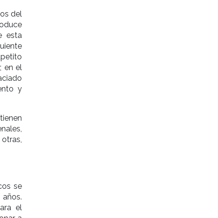
os del
roduce
e esta
uiente
petito
 en el
aciado
ento y
tienen
nales,
otras,
cos se
 años.
ara el