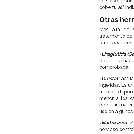
la salud públ
cobertura)”, indi
Otras her
Más allá de s
tratamiento de 
otras opciones,
-Liraglutida (
de la semaglu
comprobada.
-Orlistat:
actúa
ingeridas. Es u
marcas disponi
menor a los o
producir materi
uso en algunos p
-Naltrexona /
nervioso centra