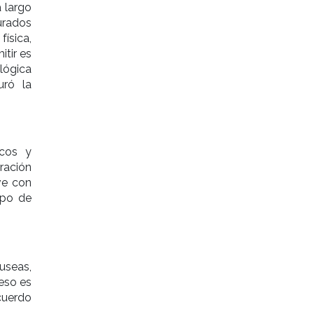
 largo
urados
ísica,
tir es
lógica
uró la
icos y
ración
ve con
ipo de
useas,
 eso es
cuerdo