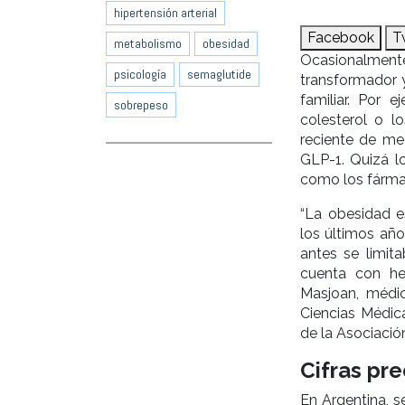
hipertensión arterial
Facebook
T
metabolismo
obesidad
Ocasionalmen
psicología
semaglutide
transformador 
familiar. Por 
sobrepeso
colesterol o l
reciente de me
GLP-1. Quizá 
como los fárma
“La obesidad e
los últimos año
antes se limi
cuenta con her
Masjoan, médic
Ciencias Médic
de la Asociació
Cifras pr
En Argentina, 