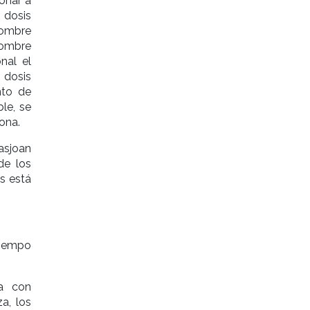
onar a
 dosis
nombre
nombre
nal el
 dosis
nto de
le, se
ona.
asjoan
de los
s está
tiempo
na con
a, los