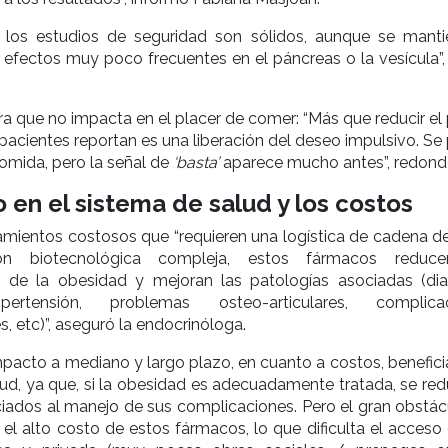
, los estudios de seguridad son sólidos, aunque se manti
e efectos muy poco frecuentes en el páncreas o la vesícula”,
 que no impacta en el placer de comer: “Más que reducir el p
acientes reportan es una liberación del deseo impulsivo. Se
comida, pero la señal de
‘basta’
aparece mucho antes”, redond
 en el sistema de salud y los costos
tamientos costosos que “requieren una logística de cadena de
ón biotecnológica compleja, estos fármacos reduce
 de la obesidad y mejoran las patologías asociadas (dia
ipertensión, problemas osteo-articulares, complica
, etc)”, aseguró la endocrinóloga.
mpacto a mediano y largo plazo, en cuanto a costos, benefici
ud, ya que, si la obesidad es adecuadamente tratada, se redu
iados al manejo de sus complicaciones. Pero el gran obstác
 el alto costo de estos fármacos, lo que dificulta el acceso