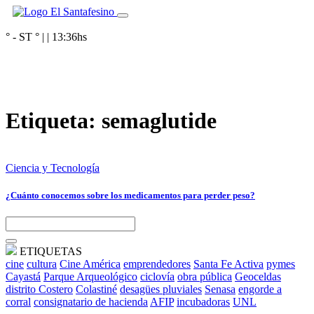
° - ST
° |
|
13:36
hs
Etiqueta:
semaglutide
Ciencia y Tecnología
¿Cuánto conocemos sobre los medicamentos para perder peso?
ETIQUETAS
cine
cultura
Cine América
emprendedores
Santa Fe Activa
pymes
Cayastá
Parque Arqueológico
ciclovía
obra pública
Geoceldas
distrito Costero
Colastiné
desagües pluviales
Senasa
engorde a
corral
consignatario de hacienda
AFIP
incubadoras
UNL