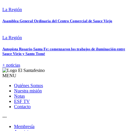
La Región
Asamblea General Ordinaria del Centro Comercial de Sauce Viejo
La Región
Autopista Rosario-Santa Fe: comenzaron los trabajos de iluminación entre
Sauce Viejo y Santo Tomé
+ noticias
MENU
Quiénes Somos
Nuestra misión
Notas
ESF TV
Contacto
---
Membresía