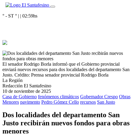
° - ST
° |
|
02:59
hs
El senador Rodrigo Borla informó que el Gobierno provincial
enviará nuevos recursos para dos localidades del departamento San
Justo.
Crédito: Prensa senador provincial Rodrigo Borla
La Región
Redacción El Santafesino
10 de noviembre de 2025
Casa de Gobierno
fenómenos climáticos
Gobernador Crespo
Obras
Menores
pavimento
Pedro Gómez Cello
recursos
San Justo
Dos localidades del departamento San
Justo recibirán nuevos fondos para obras
menores