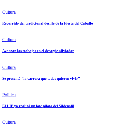
Cultura
Recorrido del tradicional desfile de la Fiesta del Caballo
Cultura
Avanzan los trabajos en el desagüe aliviador
Cultura
Se presentó “la carrera que todos quieren vivir”
Política
El LIF ya realizó un lote piloto del Sildenafil
Cultura