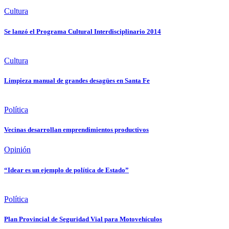
Cultura
Se lanzó el Programa Cultural Interdisciplinario 2014
Cultura
Limpieza manual de grandes desagües en Santa Fe
Política
Vecinas desarrollan emprendimientos productivos
Opinión
“Idear es un ejemplo de política de Estado”
Política
Plan Provincial de Seguridad Vial para Motovehículos