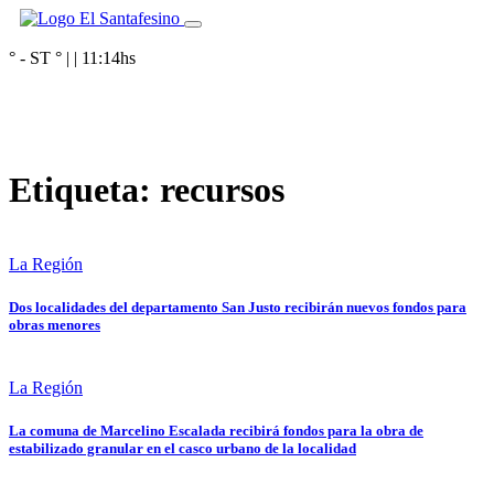
° - ST
° |
|
11:14
hs
Etiqueta:
recursos
La Región
Dos localidades del departamento San Justo recibirán nuevos fondos para
obras menores
La Región
La comuna de Marcelino Escalada recibirá fondos para la obra de
estabilizado granular en el casco urbano de la localidad