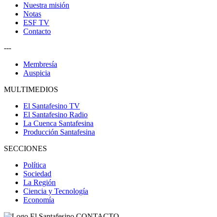
Nuestra misión
Notas
ESF TV
Contacto
---
Membresía
Auspicia
MULTIMEDIOS
El Santafesino TV
El Santafesino Radio
La Cuenca Santafesina
Producción Santafesina
SECCIONES
Política
Sociedad
La Región
Ciencia y Tecnología
Economía
CONTACTO
--