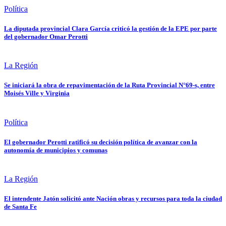
Política
La diputada provincial Clara García criticó la gestión de la EPE por parte
del gobernador Omar Perotti
La Región
Se iniciará la obra de repavimentación de la Ruta Provincial N°69-s, entre
Moisés Ville y Virginia
Política
El gobernador Perotti ratificó su decisión política de avanzar con la
autonomía de municipios y comunas
La Región
El intendente Jatón solicitó ante Nación obras y recursos para toda la ciudad
de Santa Fe