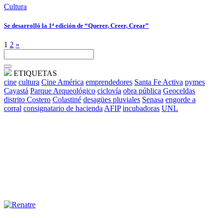
Cultura
Se desarrolló la 1ª edición de “Querer, Creer, Crear”
1
2
»
ETIQUETAS
cine
cultura
Cine América
emprendedores
Santa Fe Activa
pymes
Cayastá
Parque Arqueológico
ciclovía
obra pública
Geoceldas
distrito Costero
Colastiné
desagües pluviales
Senasa
engorde a
corral
consignatario de hacienda
AFIP
incubadoras
UNL