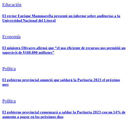
Educación
El rector Enrique Mammarella presentó un informe sobre auditorías a la
Universidad Nacional del Litoral
Economía
El ministro Olivares afirmó que “el uso eficiente de recursos nos permitió un
superávit de $160.000 millones”
Política
El gobierno provincial anunció que saldará la Paritaria 2023 el próximo
mes
Política
El gobierno provincial comenzará a saldar la Paritaria 2023 con un 14% de
aumento a pagar en los próximos días