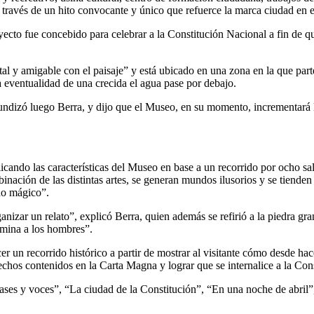
través de un hito convocante y único que refuerce la marca ciudad en e
royecto fue concebido para celebrar a la Constitución Nacional a fin de q
tal y amigable con el paisaje” y está ubicado en una zona en la que part
a eventualidad de una crecida el agua pase por debajo.
fundizó luego Berra, y dijo que el Museo, en su momento, incrementará 
plicando las características del Museo en base a un recorrido por ocho 
inación de las distintas artes, se generan mundos ilusorios y se tienden
do mágico”.
anizar un relato”, explicó Berra, quien además se refirió a la piedra gr
lumina a los hombres”.
r un recorrido histórico a partir de mostrar al visitante cómo desde h
erechos contenidos en la Carta Magna y lograr que se internalice a la C
ses y voces”, “La ciudad de la Constitución”, “En una noche de abril”,