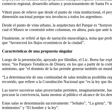
comercio regional, desarrollo urbano y posicionamiento de Santa Fe a 
Vittori puso de relieve que desde el punto de vista institucional, el p
dimensión nacional porque nos involucra a todos los argentinos.
Desde el punto de vista urbano, la arquitectura del Parque es “horizon
cual el Museo se construirá sobre columnas, en altura, para que ante l
Finalmente, se refirió al tipo de narración museológica, tema que pro
que “favorecerá los flujos económicos de la ciudad”.
Características de una propuesta singular
Luego de la presentación, apoyado por filmillas, el Lic. Berra fue ex
tenor, “los Parques Temáticos de Disney, en los que a partir de la comb
asimismo, que “el dominio de la luz permite generar también un mun
“La determinación de una continuidad de salas temáticas posibilita org
recorrido, que refiere a la Constitución Nacional que “es la ley que i
Las nueve sucesivas salas proyectadas permiten, imaginariamente, hace
procurar la convivencia, hasta mostrar al público el alcance de los d
Estas salas se denominarán sucesivamente: “Señales”, “La grieta”, “Ba
testimonios” y “El hombre y la ley”.