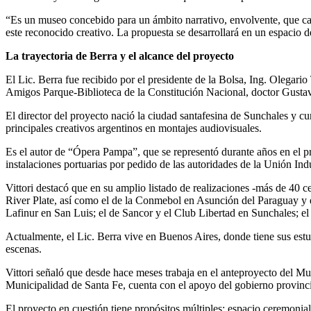
“Es un museo concebido para un ámbito narrativo, envolvente, que captur
este reconocido creativo. La propuesta se desarrollará en un espacio 
La trayectoria de Berra y el alcance del proyecto
El Lic. Berra fue recibido por el presidente de la Bolsa, Ing. Olegario
Amigos Parque-Biblioteca de la Constitución Nacional, doctor Gustavo
El director del proyecto nació la ciudad santafesina de Sunchales y cur
principales creativos argentinos en montajes audiovisuales.
Es el autor de “Ópera Pampa”, que se representó durante años en el pre
instalaciones portuarias por pedido de las autoridades de la Unión Indu
Vittori destacó que en su amplio listado de realizaciones -más de 40 c
River Plate, así como el de la Conmebol en Asunción del Paraguay y el
Lafinur en San Luis; el de Sancor y el Club Libertad en Sunchales; 
Actualmente, el Lic. Berra vive en Buenos Aires, donde tiene sus estu
escenas.
Vittori señaló que desde hace meses trabaja en el anteproyecto del Mus
Municipalidad de Santa Fe, cuenta con el apoyo del gobierno provincia
El proyecto en cuestión tiene propósitos múltiples: espacio ceremonial