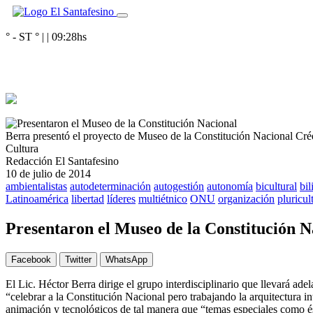
° - ST
° |
|
09:28
hs
Berra presentó el proyecto de Museo de la Constitución Nacional
Cré
Cultura
Redacción El Santafesino
10 de julio de 2014
ambientalistas
autodeterminación
autogestión
autonomía
bicultural
bi
Latinoamérica
libertad
líderes
multiétnico
ONU
organización
pluricul
Presentaron el Museo de la Constitución N
Facebook
Twitter
WhatsApp
El Lic. Héctor Berra dirige el grupo interdisciplinario que llevará ad
“celebrar a la Constitución Nacional pero trabajando la arquitectura i
animación y tecnológicos de tal manera que “temas especiales como ést