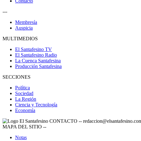
Contacto
---
Membresía
Auspicia
MULTIMEDIOS
El Santafesino TV
El Santafesino Radio
La Cuenca Santafesina
Producción Santafesina
SECCIONES
Política
Sociedad
La Región
Ciencia y Tecnología
Economía
CONTACTO
--
redaccion@elsantafesino.co
MAPA DEL SITIO
--
Notas