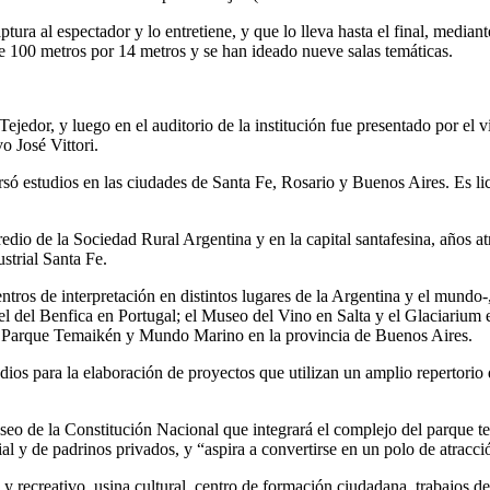
a al espectador y lo entretiene, y que lo lleva hasta el final, mediante 
de 100 metros por 14 metros y se han ideado nueve salas temáticas.
 Tejedor, y luego en el auditorio de la institución fue presentado por el
 José Vittori.
só estudios en las ciudades de Santa Fe, Rosario y Buenos Aires. Es lice
dio de la Sociedad Rural Argentina y en la capital santafesina, años atr
strial Santa Fe.
entros de interpretación en distintos lugares de la Argentina y el mundo
 del Benfica en Portugal; el Museo del Vino en Salta y el Glaciarium e
el Parque Temaikén y Mundo Marino en la provincia de Buenos Aires.
dios para la elaboración de proyectos que utilizan un amplio repertorio
eo de la Constitución Nacional que integrará el complejo del parque tem
l y de padrinos privados, y “aspira a convertirse en un polo de atracció
 y recreativo, usina cultural, centro de formación ciudadana, trabajos d