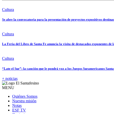
Cultura
Se abre la convocatoria para la presentación de proyectos expositivos destin
Cultura
La Feria del Libro de Santa Fe anuncia la visita de destacados exponentes de l
Cultura
“Late el Sur”: la canción que le pondrá voz a los Juegos Suramericanos Sant
+ noticias
MENU
Quiénes Somos
Nuestra misión
Notas
ESF TV