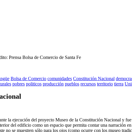
dito: Prensa Bolsa de Comercio de Santa Fe
lingüe
Bolsa de Comercio
comunidades
Constitución Nacional
democra
turales
pobres
politicos
producción
pueblos
recursos
territorio
tierra
Uni
acional
elante la ejecución del proyecto Museo de la Constitución Nacional y fue
nterior del edificio como un espacio que permita contar una narración en
e no se muestren sólo para los ojos (como ocurre con los museo tradicio