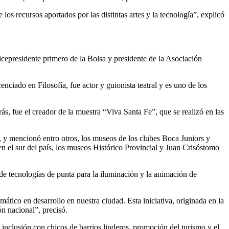
los recursos aportados por las distintas artes y la tecnología”, explicó
 vicepresidente primero de la Bolsa y presidente de la Asociación
nciado en Filosofía, fue actor y guionista teatral y es uno de los
ás, fue el creador de la muestra “Viva Santa Fe”, que se realizó en las
-, y mencionó entro otros, los museos de los clubes Boca Juniors y
n el sur del país, los museos Histórico Provincial y Juan Crisóstomo
 de tecnologías de punta para la iluminación y la animación de
ático en desarrollo en nuestra ciudad. Esta iniciativa, originada en la
n nacional”, precisó.
e inclusión con chicos de barrios linderos, promoción del turismo y el