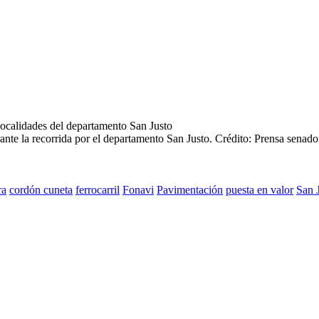
rante la recorrida por el departamento San Justo.
Crédito: Prensa senado
ra
cordón cuneta
ferrocarril
Fonavi
Pavimentación
puesta en valor
San 