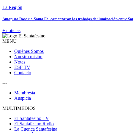
La Región
Autopista Rosario-Santa Fe: comenzaron los trabajos de iluminación entre Sa
+ noticias
MENU
Quiénes Somos
Nuestra misión
Notas
ESF TV
Contacto
---
Membresía
Auspicia
MULTIMEDIOS
El Santafesino TV
El Santafesino Radio
La Cuenca Santafesina