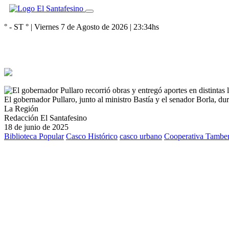
° - ST
° |
Viernes 7 de Agosto de 2026
|
23:34
hs
El gobernador Pullaro, junto al ministro Bastía y el senador Borla, du
La Región
Redacción El Santafesino
18 de junio de 2025
Biblioteca Popular
Casco Histórico
casco urbano
Cooperativa Tambe