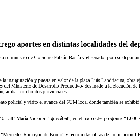
regó aportes en distintas localidades del d
o a su ministro de Gobierno Fabián Bastía y el senador por ese departa
 inauguración y puesta en valor de la plaza Luis Landriscina, obra ej
s del Ministerio de Desarrollo Productivo- destinado a la ejecución de l
n, ambas con fondos provinciales.
to policial y visitó el avance del SUM local donde también se exhibi
º 6.138 “María Victoria Elguezábal”, en el marco del programa “1.000 A
 “Mercedes Ramayón de Bruno” y recorrió las obras de iluminación LED