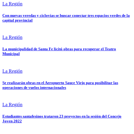
La Región
Con nuevas veredas y ciclovías se buscar conectar tres espacios verdes de la
capital provincial
La Región
La municipalidad de Santa Fe licitó obras para recuperar el Teatro
Municipal
La Región
Se realizarán obras en el Aeropuerto Sauce Viejo para posibilitar las
operaciones de vuelos internacionales
La Región
Estudiantes santafesinos trataron 23 proyectos en la sesión del Concejo
Joven 2022