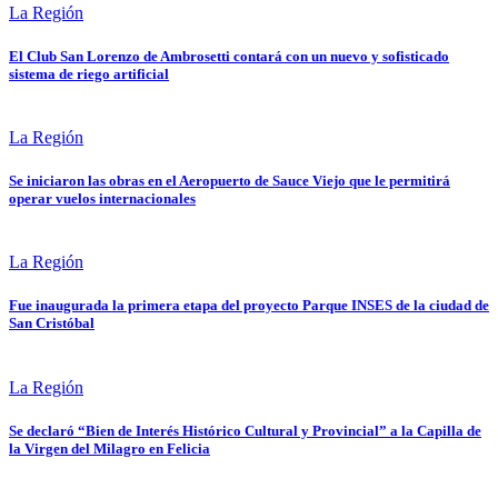
La Región
El Club San Lorenzo de Ambrosetti contará con un nuevo y sofisticado
sistema de riego artificial
La Región
Se iniciaron las obras en el Aeropuerto de Sauce Viejo que le permitirá
operar vuelos internacionales
La Región
Fue inaugurada la primera etapa del proyecto Parque INSES de la ciudad de
San Cristóbal
La Región
Se declaró “Bien de Interés Histórico Cultural y Provincial” a la Capilla de
la Virgen del Milagro en Felicia