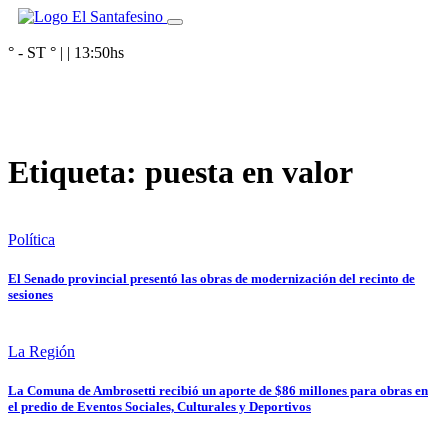
° - ST
° |
|
13:50
hs
Etiqueta:
puesta en valor
Política
El Senado provincial presentó las obras de modernización del recinto de
sesiones
La Región
La Comuna de Ambrosetti recibió un aporte de $86 millones para obras en
el predio de Eventos Sociales, Culturales y Deportivos