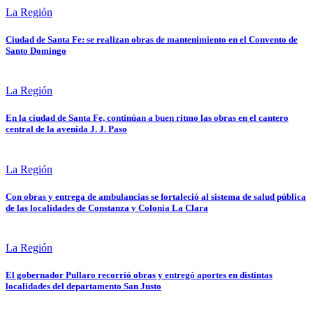
La Región
Ciudad de Santa Fe: se realizan obras de mantenimiento en el Convento de
Santo Domingo
La Región
En la ciudad de Santa Fe, continúan a buen ritmo las obras en el cantero
central de la avenida J. J. Paso
La Región
Con obras y entrega de ambulancias se fortaleció al sistema de salud pública
de las localidades de Constanza y Colonia La Clara
La Región
El gobernador Pullaro recorrió obras y entregó aportes en distintas
localidades del departamento San Justo