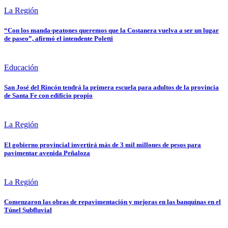
La Región
“Con los manda-peatones queremos que la Costanera vuelva a ser un lugar
de paseo”, afirmó el intendente Poletti
Educación
San José del Rincón tendrá la primera escuela para adultos de la provincia
de Santa Fe con edificio propio
La Región
El gobierno provincial invertirá más de 3 mil millones de pesos para
pavimentar avenida Peñaloza
La Región
Comenzaron las obras de repavimentación y mejoras en las banquinas en el
Túnel Subfluvial