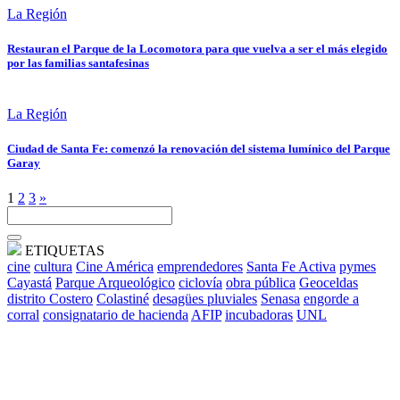
La Región
Restauran el Parque de la Locomotora para que vuelva a ser el más elegido
por las familias santafesinas
La Región
Ciudad de Santa Fe: comenzó la renovación del sistema lumínico del Parque
Garay
1
2
3
»
ETIQUETAS
cine
cultura
Cine América
emprendedores
Santa Fe Activa
pymes
Cayastá
Parque Arqueológico
ciclovía
obra pública
Geoceldas
distrito Costero
Colastiné
desagües pluviales
Senasa
engorde a
corral
consignatario de hacienda
AFIP
incubadoras
UNL