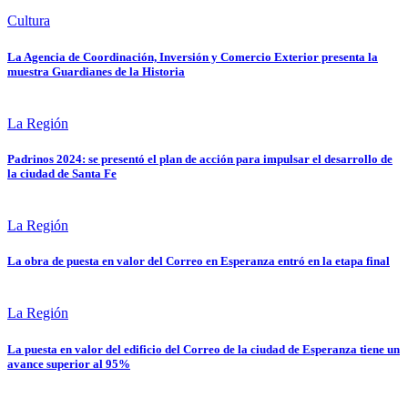
Cultura
La Agencia de Coordinación, Inversión y Comercio Exterior presenta la
muestra Guardianes de la Historia
La Región
Padrinos 2024: se presentó el plan de acción para impulsar el desarrollo de
la ciudad de Santa Fe
La Región
La obra de puesta en valor del Correo en Esperanza entró en la etapa final
La Región
La puesta en valor del edificio del Correo de la ciudad de Esperanza tiene un
avance superior al 95%