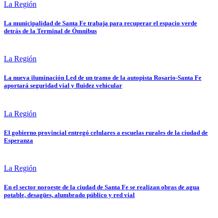
La Región
La municipalidad de Santa Fe trabaja para recuperar el espacio verde
detrás de la Terminal de Ómnibus
La Región
La nueva iluminación Led de un tramo de la autopista Rosario-Santa Fe
aportará seguridad vial y fluidez vehicular
La Región
El gobierno provincial entregó celulares a escuelas rurales de la ciudad de
Esperanza
La Región
En el sector noroeste de la ciudad de Santa Fe se realizan obras de agua
potable, desagües, alumbrado público y red vial