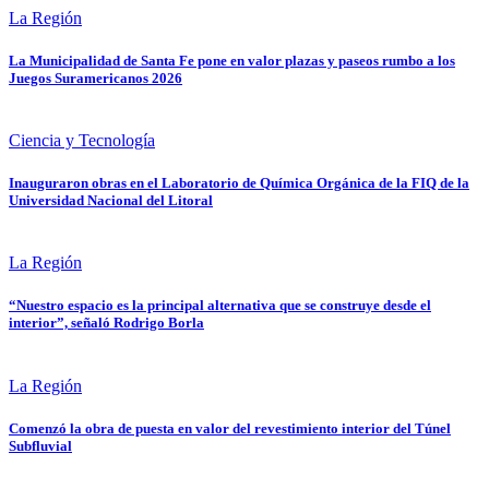
La Región
La Municipalidad de Santa Fe pone en valor plazas y paseos rumbo a los
Juegos Suramericanos 2026
Ciencia y Tecnología
Inauguraron obras en el Laboratorio de Química Orgánica de la FIQ de la
Universidad Nacional del Litoral
La Región
“Nuestro espacio es la principal alternativa que se construye desde el
interior”, señaló Rodrigo Borla
La Región
Comenzó la obra de puesta en valor del revestimiento interior del Túnel
Subfluvial