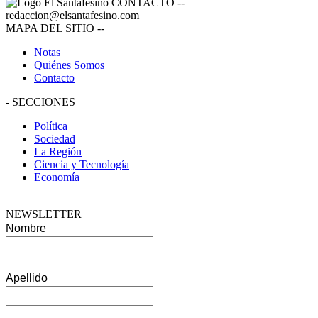
CONTACTO
--
redaccion@elsantafesino.com
MAPA DEL SITIO
--
Notas
Quiénes Somos
Contacto
-
SECCIONES
Política
Sociedad
La Región
Ciencia y Tecnología
Economía
NEWSLETTER
Nombre
Apellido