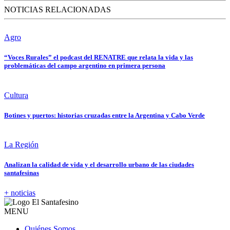
NOTICIAS RELACIONADAS
Agro
“Voces Rurales” el podcast del RENATRE que relata la vida y las
problemáticas del campo argentino en primera persona
Cultura
Botines y puertos: historias cruzadas entre la Argentina y Cabo Verde
La Región
Analizan la calidad de vida y el desarrollo urbano de las ciudades
santafesinas
+ noticias
MENU
Quiénes Somos