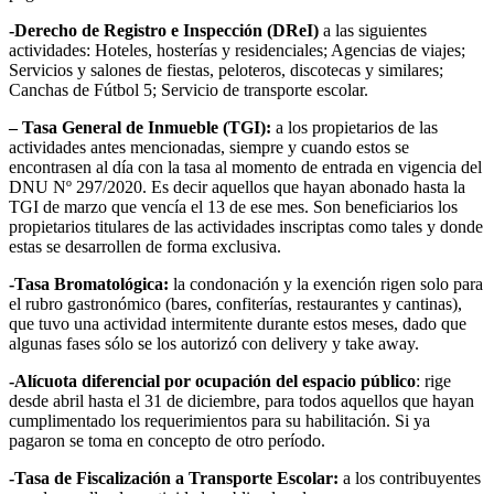
-Derecho de Registro e Inspección (DReI)
a las siguientes
actividades: Hoteles, hosterías y residenciales; Agencias de viajes;
Servicios y salones de fiestas, peloteros, discotecas y similares;
Canchas de Fútbol 5; Servicio de transporte escolar.
– Tasa General de Inmueble (TGI):
a los propietarios de las
actividades antes mencionadas, siempre y cuando estos se
encontrasen al día con la tasa al momento de entrada en vigencia del
DNU Nº 297/2020. Es decir aquellos que hayan abonado hasta la
TGI de marzo que vencía el 13 de ese mes. Son beneficiarios los
propietarios titulares de las actividades inscriptas como tales y donde
estas se desarrollen de forma exclusiva.
-Tasa Bromatológica:
la condonación y la exención rigen solo para
el rubro gastronómico (bares, confiterías, restaurantes y cantinas),
que tuvo una actividad intermitente durante estos meses, dado que
algunas fases sólo se los autorizó con delivery y take away.
-Alícuota diferencial por ocupación del espacio público
: rige
desde abril hasta el 31 de diciembre, para todos aquellos que hayan
cumplimentado los requerimientos para su habilitación. Si ya
pagaron se toma en concepto de otro período.
-Tasa de Fiscalización a Transporte Escolar:
a los contribuyentes