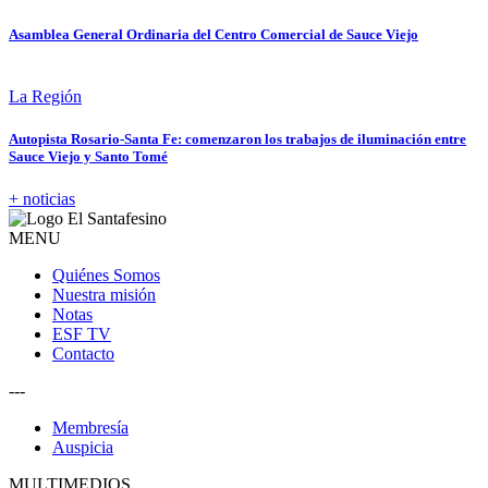
Asamblea General Ordinaria del Centro Comercial de Sauce Viejo
La Región
Autopista Rosario-Santa Fe: comenzaron los trabajos de iluminación entre
Sauce Viejo y Santo Tomé
+ noticias
MENU
Quiénes Somos
Nuestra misión
Notas
ESF TV
Contacto
---
Membresía
Auspicia
MULTIMEDIOS