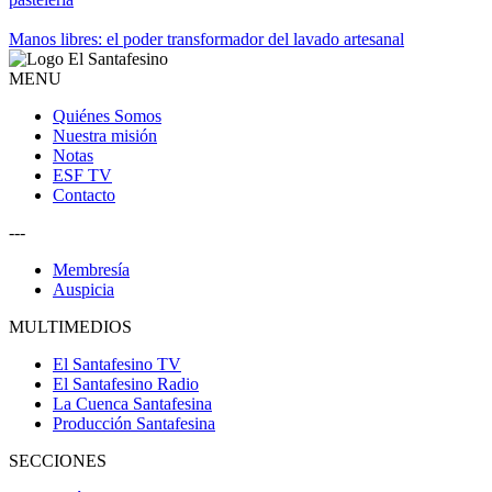
Manos libres: el poder transformador del lavado artesanal
MENU
Quiénes Somos
Nuestra misión
Notas
ESF TV
Contacto
---
Membresía
Auspicia
MULTIMEDIOS
El Santafesino TV
El Santafesino Radio
La Cuenca Santafesina
Producción Santafesina
SECCIONES