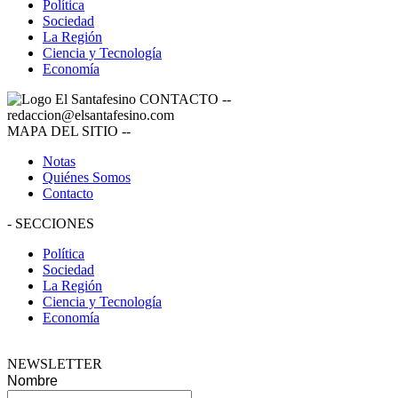
Política
Sociedad
La Región
Ciencia y Tecnología
Economía
CONTACTO
--
redaccion@elsantafesino.com
MAPA DEL SITIO
--
Notas
Quiénes Somos
Contacto
-
SECCIONES
Política
Sociedad
La Región
Ciencia y Tecnología
Economía
NEWSLETTER
Nombre