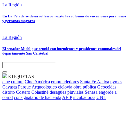
La Región
En La Pelada se desarrollan con éxito las colonias de vacaciones para niños
y personas mayores
La Región
El senador Michlig se reunió con intendentes y presidentes comunales del
departamento San Cristóbal
ETIQUETAS
cine
cultura
Cine América
emprendedores
Santa Fe Activa
pymes
Cayastá
Parque Arqueológico
ciclovía
obra pública
Geoceldas
distrito Costero
Colastiné
desagües pluviales
Senasa
engorde a
corral
consignatario de hacienda
AFIP
incubadoras
UNL