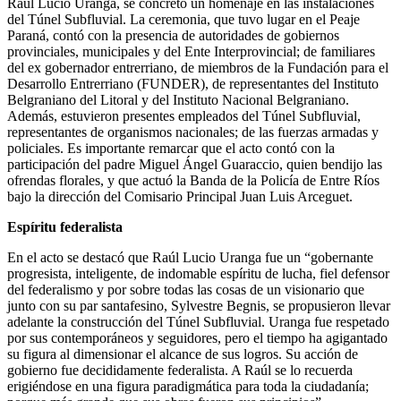
Raúl Lucio Uranga, se concretó un homenaje en las instalaciones
del Túnel Subfluvial. La ceremonia, que tuvo lugar en el Peaje
Paraná, contó con la presencia de autoridades de gobiernos
provinciales, municipales y del Ente Interprovincial; de familiares
del ex gobernador entrerriano, de miembros de la Fundación para el
Desarrollo Entrerriano (FUNDER), de representantes del Instituto
Belgraniano del Litoral y del Instituto Nacional Belgraniano.
Además, estuvieron presentes empleados del Túnel Subfluvial,
representantes de organismos nacionales; de las fuerzas armadas y
policiales. Es importante remarcar que el acto contó con la
participación del padre Miguel Ángel Guaraccio, quien bendijo las
ofrendas florales, y que actuó la Banda de la Policía de Entre Ríos
bajo la dirección del Comisario Principal Juan Luis Arceguet.
Espíritu federalista
En el acto se destacó que Raúl Lucio Uranga fue un “gobernante
progresista, inteligente, de indomable espíritu de lucha, fiel defensor
del federalismo y por sobre todas las cosas de un visionario que
junto con su par santafesino, Sylvestre Begnis, se propusieron llevar
adelante la construcción del Túnel Subfluvial. Uranga fue respetado
por sus contemporáneos y seguidores, pero el tiempo ha agigantado
su figura al dimensionar el alcance de sus logros. Su acción de
gobierno fue decididamente federalista. A Raúl se lo recuerda
erigiéndose en una figura paradigmática para toda la ciudadanía;