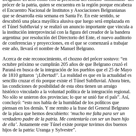
prócer de la patria, quien se encuentra en la región porque encabeza
el Encuentro Nacional de Institutos y Asociaciones Belgranianas
que se desarrolla esta semana en Santa Fe. En este sentido, se
descubrió una placa mayólica alusiva que luego será emplazada en
el Túnel Subfluvial y se realizó un anuncio importante que vincula a
la institución interprovincial con la figura del creador de la bandera
argentina: por resolución del Directorio del Ente, el nuevo auditorio
de conferencias y proyecciones, en el que se comenzará a trabajar
este año, llevará el nombre de Manuel Belgrano.
Acerca de este reconocimiento, el chozno del prócer sostuvo: “en
octubre próximo se cumplirán 205 años de que Belgrano cruzó el
Paraná en busca de la integración de los pueblos que el 25 de Mayo
de 1810 gritaron
‘¡Libertad!’
. La realidad es que en la actualidad es
sencillo cruzar el río porque existe el Túnel Subfluvial. Ahora bien,
las condiciones de posibilidad de esta obra tienen un arraigo
histórico vinculado a la voluntad política de la integración regional.
No sólo se unieron dos provincias; lo que se unió fue el país”. Así,
concluyó: “esto nos habla de la humildad de los políticos que
piensan en los demás. Y me remito a la frase del General Belgrano
de la placa que hemos descubierto:
‘mucho me falta para ser un
verdadero padre de la patria. Me contentaría con ser un buen hijo
de ella’
. Justamente este Túnel existe porque tuvimos dos buenos
hijos de la patria: Uranga y Sylvestre”.