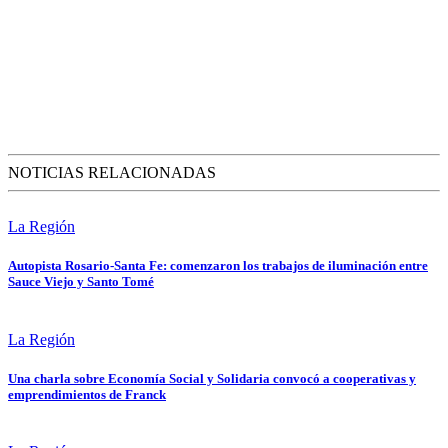
NOTICIAS RELACIONADAS
La Región
Autopista Rosario-Santa Fe: comenzaron los trabajos de iluminación entre
Sauce Viejo y Santo Tomé
La Región
Una charla sobre Economía Social y Solidaria convocó a cooperativas y
emprendimientos de Franck