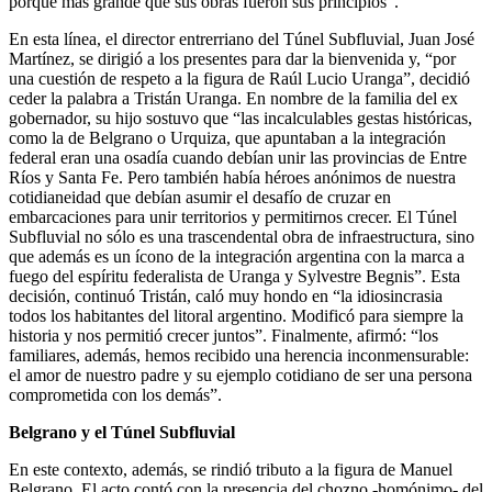
porque más grande que sus obras fueron sus principios”.
En esta línea, el director entrerriano del Túnel Subfluvial, Juan José
Martínez, se dirigió a los presentes para dar la bienvenida y, “por
una cuestión de respeto a la figura de Raúl Lucio Uranga”, decidió
ceder la palabra a Tristán Uranga. En nombre de la familia del ex
gobernador, su hijo sostuvo que “las incalculables gestas históricas,
como la de Belgrano o Urquiza, que apuntaban a la integración
federal eran una osadía cuando debían unir las provincias de Entre
Ríos y Santa Fe. Pero también había héroes anónimos de nuestra
cotidianeidad que debían asumir el desafío de cruzar en
embarcaciones para unir territorios y permitirnos crecer. El Túnel
Subfluvial no sólo es una trascendental obra de infraestructura, sino
que además es un ícono de la integración argentina con la marca a
fuego del espíritu federalista de Uranga y Sylvestre Begnis”. Esta
decisión, continuó Tristán, caló muy hondo en “la idiosincrasia
todos los habitantes del litoral argentino. Modificó para siempre la
historia y nos permitió crecer juntos”. Finalmente, afirmó: “los
familiares, además, hemos recibido una herencia inconmensurable:
el amor de nuestro padre y su ejemplo cotidiano de ser una persona
comprometida con los demás”.
Belgrano y el Túnel Subfluvial
En este contexto, además, se rindió tributo a la figura de Manuel
Belgrano. El acto contó con la presencia del chozno -homónimo- del