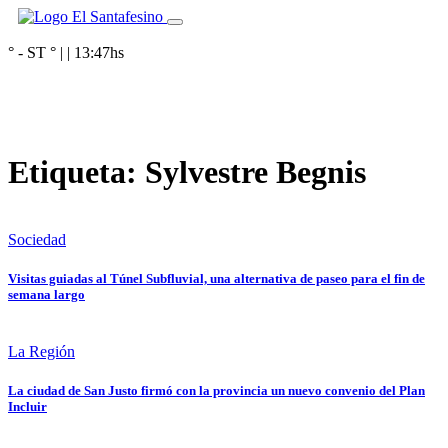
° - ST
° |
|
13:47
hs
Etiqueta:
Sylvestre Begnis
Sociedad
Visitas guiadas al Túnel Subfluvial, una alternativa de paseo para el fin de
semana largo
La Región
La ciudad de San Justo firmó con la provincia un nuevo convenio del Plan
Incluir