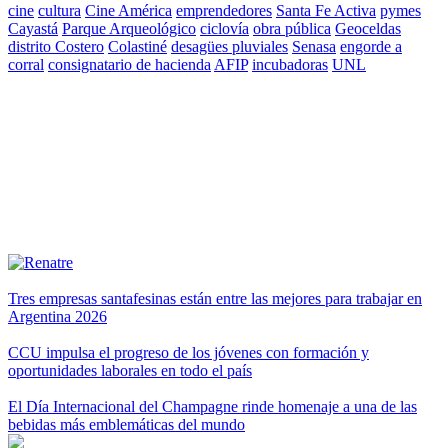
cine
cultura
Cine América
emprendedores
Santa Fe Activa
pymes
Cayastá
Parque Arqueológico
ciclovía
obra pública
Geoceldas
distrito Costero
Colastiné
desagües pluviales
Senasa
engorde a
corral
consignatario de hacienda
AFIP
incubadoras
UNL
Tres empresas santafesinas están entre las mejores para trabajar en
Argentina 2026
CCU impulsa el progreso de los jóvenes con formación y
oportunidades laborales en todo el país
El Día Internacional del Champagne rinde homenaje a una de las
bebidas más emblemáticas del mundo