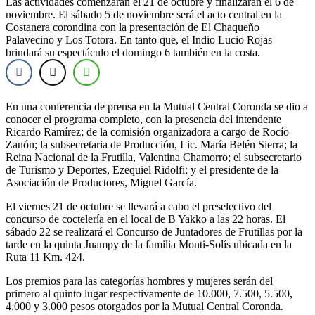
Las actividades comenzarán el 21 de octubre y finalizarán el 6 de
noviembre. El sábado 5 de noviembre será el acto central en la
Costanera corondina con la presentación de El Chaqueño
Palavecino y Los Totora. En tanto que, el Indio Lucio Rojas
brindará su espectáculo el domingo 6 también en la costa.
En una conferencia de prensa en la Mutual Central Coronda se dio a
conocer el programa completo, con la presencia del intendente
Ricardo Ramírez; de la comisión organizadora a cargo de Rocío
Zanón; la subsecretaria de Producción, Lic. María Belén Sierra; la
Reina Nacional de la Frutilla, Valentina Chamorro; el subsecretario
de Turismo y Deportes, Ezequiel Ridolfi; y el presidente de la
Asociación de Productores, Miguel García.
El viernes 21 de octubre se llevará a cabo el preselectivo del
concurso de coctelería en el local de B Yakko a las 22 horas. El
sábado 22 se realizará el Concurso de Juntadores de Frutillas por la
tarde en la quinta Juampy de la familia Monti-Solís ubicada en la
Ruta 11 Km. 424.
Los premios para las categorías hombres y mujeres serán del
primero al quinto lugar respectivamente de 10.000, 7.500, 5.500,
4.000 y 3.000 pesos otorgados por la Mutual Central Coronda.