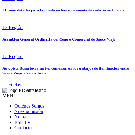
Ultiman detalles para la puesta en funcionamiento de radares en Franck
La Región
Asamblea General Ordinaria del Centro Comercial de Sauce Viejo
La Región
Autopista Rosario-Santa Fe: comenzaron los trabajos de iluminación entre
Sauce Viejo y Santo Tomé
+ noticias
MENU
Quiénes Somos
Nuestra misión
Notas
ESF TV
Contacto