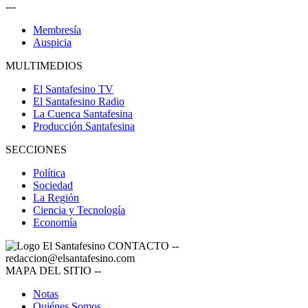
---
Membresía
Auspicia
MULTIMEDIOS
El Santafesino TV
El Santafesino Radio
La Cuenca Santafesina
Producción Santafesina
SECCIONES
Política
Sociedad
La Región
Ciencia y Tecnología
Economía
CONTACTO
--
redaccion@elsantafesino.com
MAPA DEL SITIO
--
Notas
Quiénes Somos