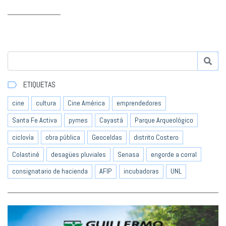
ETIQUETAS
cine
cultura
Cine América
emprendedores
Santa Fe Activa
pymes
Cayastá
Parque Arqueológico
ciclovía
obra pública
Geoceldas
distrito Costero
Colastiné
desagües pluviales
Senasa
engorde a corral
consignatario de hacienda
AFIP
incubadoras
UNL