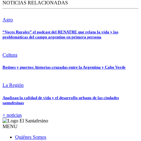
NOTICIAS RELACIONADAS
Agro
“Voces Rurales” el podcast del RENATRE que relata la vida y las
problemáticas del campo argentino en primera persona
Cultura
Botines y puertos: historias cruzadas entre la Argentina y Cabo Verde
La Región
Analizan la calidad de vida y el desarrollo urbano de las ciudades
santafesinas
+ noticias
MENU
Quiénes Somos