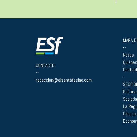
MAPA DE
--
Notas
Quiéne
CONTACTO
Contac
--
-
redaccion@elsantafesino.com
SECCIO
Política
Socied
La Regi
Ciencia
Econom