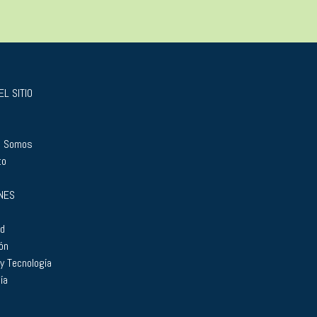
L SITIO
s Somos
to
NES
ad
ón
 y Tecnología
ía