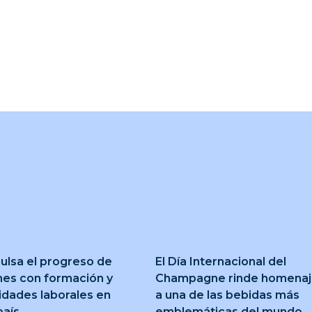
ulsa el progreso de
El Día Internacional del
nes con formación y
Champagne rinde homena
idades laborales en
a una de las bebidas más
país
emblemáticas del mundo