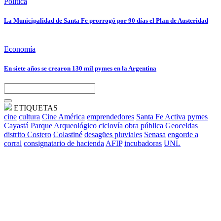
Política
La Municipalidad de Santa Fe prorrogó por 90 días el Plan de Austeridad
Economía
En siete años se crearon 130 mil pymes en la Argentina
ETIQUETAS
cine
cultura
Cine América
emprendedores
Santa Fe Activa
pymes
Cayastá
Parque Arqueológico
ciclovía
obra pública
Geoceldas
distrito Costero
Colastiné
desagües pluviales
Senasa
engorde a
corral
consignatario de hacienda
AFIP
incubadoras
UNL