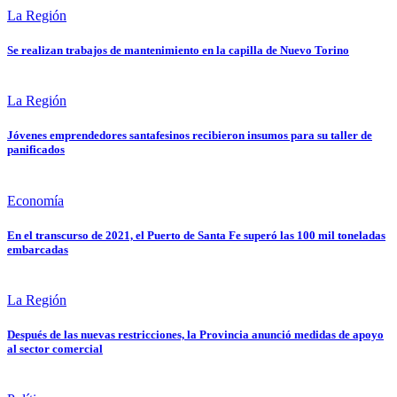
La Región
Se realizan trabajos de mantenimiento en la capilla de Nuevo Torino
La Región
Jóvenes emprendedores santafesinos recibieron insumos para su taller de
panificados
Economía
En el transcurso de 2021, el Puerto de Santa Fe superó las 100 mil toneladas
embarcadas
La Región
Después de las nuevas restricciones, la Provincia anunció medidas de apoyo
al sector comercial