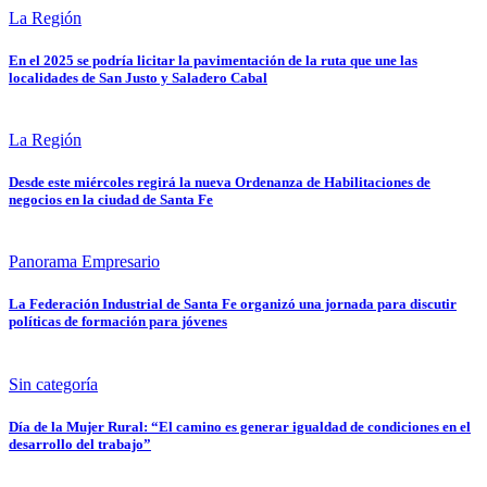
La Región
En el 2025 se podría licitar la pavimentación de la ruta que une las
localidades de San Justo y Saladero Cabal
La Región
Desde este miércoles regirá la nueva Ordenanza de Habilitaciones de
negocios en la ciudad de Santa Fe
Panorama Empresario
La Federación Industrial de Santa Fe organizó una jornada para discutir
políticas de formación para jóvenes
Sin categoría
Día de la Mujer Rural: “El camino es generar igualdad de condiciones en el
desarrollo del trabajo”