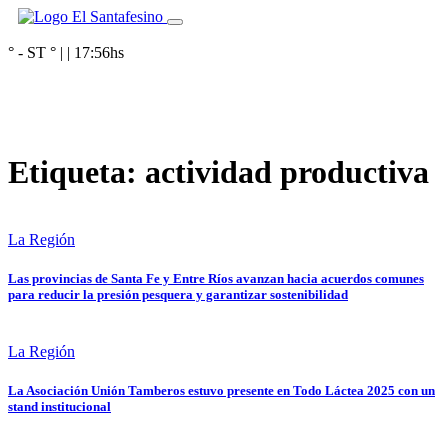
° - ST
° |
|
17:56
hs
Etiqueta:
actividad productiva
La Región
Las provincias de Santa Fe y Entre Ríos avanzan hacia acuerdos comunes
para reducir la presión pesquera y garantizar sostenibilidad
La Región
La Asociación Unión Tamberos estuvo presente en Todo Láctea 2025 con un
stand institucional