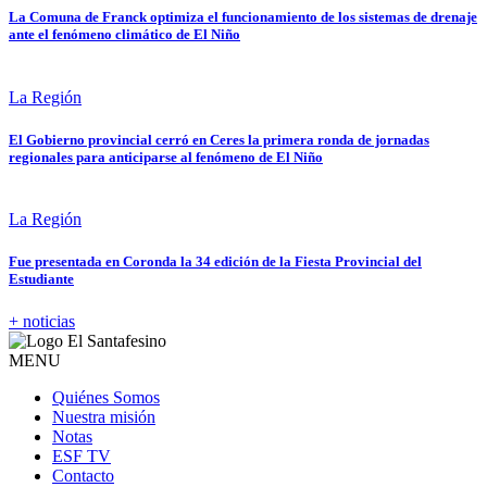
La Comuna de Franck optimiza el funcionamiento de los sistemas de drenaje
ante el fenómeno climático de El Niño
La Región
El Gobierno provincial cerró en Ceres la primera ronda de jornadas
regionales para anticiparse al fenómeno de El Niño
La Región
Fue presentada en Coronda la 34 edición de la Fiesta Provincial del
Estudiante
+ noticias
MENU
Quiénes Somos
Nuestra misión
Notas
ESF TV
Contacto