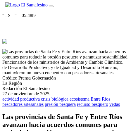
° - ST
° |
|
05:48
hs
Funcionarios de los ministerios de Ambiente y Cambio Climático,
de Desarrollo Productivo, y de Igualdad y Desarrollo Humano,
mantuvieron un nuevo encuentro con pescadores artesanales.
Crédito: Prensa Gobernación
La Región
Redacción El Santafesino
27 de noviembre de 2025
actividad productiva
crisis biológica
ecosistema
Entre Ríos
pescadores artesanales
presión pesquera
recurso pesquero
vedas
Las provincias de Santa Fe y Entre Ríos
avanzan hacia acuerdos comunes para