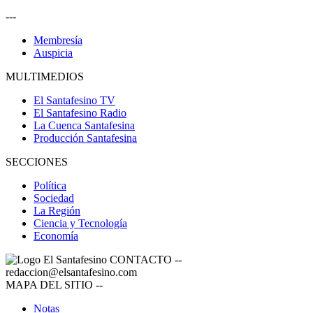
---
Membresía
Auspicia
MULTIMEDIOS
El Santafesino TV
El Santafesino Radio
La Cuenca Santafesina
Producción Santafesina
SECCIONES
Política
Sociedad
La Región
Ciencia y Tecnología
Economía
CONTACTO
--
redaccion@elsantafesino.com
MAPA DEL SITIO
--
Notas