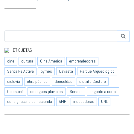
ETIQUETAS
cine
cultura
Cine América
emprendedores
Santa Fe Activa
pymes
Cayastá
Parque Arqueológico
ciclovía
obra pública
Geoceldas
distrito Costero
Colastiné
desagües pluviales
Senasa
engorde a corral
consignatario de hacienda
AFIP
incubadoras
UNL