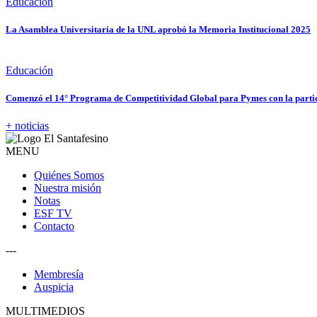
Educación
La Asamblea Universitaria de la UNL aprobó la Memoria Institucional 2025
Educación
Comenzó el 14° Programa de Competitividad Global para Pymes con la partic
+ noticias
MENU
Quiénes Somos
Nuestra misión
Notas
ESF TV
Contacto
---
Membresía
Auspicia
MULTIMEDIOS