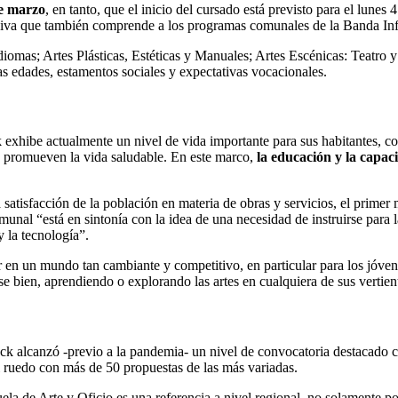
de marzo
, en tanto, que el inicio del cursado está previsto para el lunes
clusiva que también comprende a los programas comunales de la Banda I
iomas; Artes Plásticas, Estéticas y Manuales; Artes Escénicas: Teatro 
s edades, estamentos sociales y expectativas vocacionales.
 exhibe actualmente un nivel de vida importante para sus habitantes, co
e promueven la vida saludable. En este marco,
la educación y la capaci
esta satisfacción de la población en materia de obras y servicios, el pri
nal “está en sintonía con la idea de una necesidad de instruirse para la
y la tecnología”.
r en un mundo tan cambiante y competitivo, en particular para los jóve
se bien, aprendiendo o explorando las artes en cualquiera de sus vertien
k alcanzó -previo a la pandemia- un nivel de convocatoria destacado c
 al ruedo con más de 50 propuestas de las más variadas.
la de Arte y Oficio es una referencia a nivel regional, no solamente por