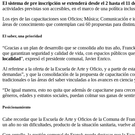
El sistema de pre inscripción se extenderá desde el 2 hasta el 11 
actividades previstas son accesibles, en el marco de una política in
Los ejes de las capacitaciones son Oficios; Música; Comunicación e id
áreas de conocimiento que contemplan casi 60 propuestas para distinta
El saber, una prioridad
“Gracias a un plan de desarrollo que se consolida año tras año, Franck
que garantizan seguridad y calidad de vida, con espacios públicos qu
localidad
”, expresó el presidente comunal, Javier Enrico.
Al referirse a la oferta de la Escuela de Arte y Oficio, y a partir de 
demandas”, y que la consolidación de la propuesta de capacitación comu
tradicionales o las áreas del saber vinculadas a los avances en ciencia 
“De igual manera, esto no quita que además de capacitarse para crece
géneros, edades y estratos sociales, puedan colmar sus ganas de sentir
Posicionamiento
Cabe recordar que la Escuela de Arte y Oficios de la Comuna de Franc
un año no sin dificultades, producto de la situación sanitaria, vuelve
Con orgullo, la gestión comunal de Franck puede destacar que la Escue