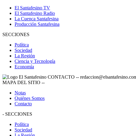
El Santafesino TV
El Santafesino Radio
La Cuenca Santafesina
Producción Santafesina
SECCIONES
Política
Sociedad
La Región
Ciencia y Tecnología
Economía
CONTACTO
--
redaccion@elsantafesino.co
MAPA DEL SITIO
--
Notas
Quiénes Somos
Contacto
-
SECCIONES
Política
Sociedad
La Región