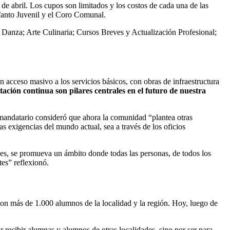
 4 de abril. Los cupos son limitados y los costos de cada una de las
nfanto Juvenil y el Coro Comunal.
y Danza; Arte Culinaria; Cursos Breves y Actualización Profesional;
n acceso masivo a los servicios básicos, con obras de infraestructura
tación continua son pilares centrales en el futuro de nuestra
mer mandatario consideró que ahora la comunidad “plantea otras
s exigencias del mundo actual, sea a través de los oficios
nes, se promueva un ámbito donde todas las personas, de todos los
tes” reflexionó.
on más de 1.000 alumnos de la localidad y la región. Hoy, luego de
 recibir alumnas y alumnos de otras localidades, sino por ser para