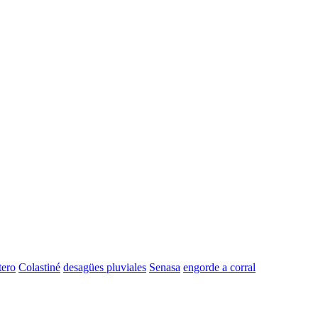
tero
Colastiné
desagües pluviales
Senasa
engorde a corral