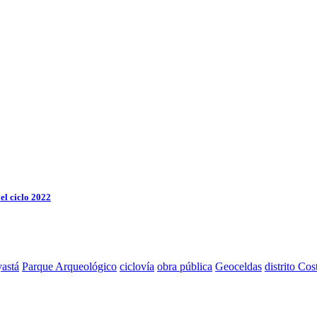
el ciclo 2022
astá
Parque Arqueológico
ciclovía
obra pública
Geoceldas
distrito Cos