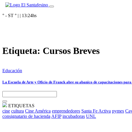
° - ST
° |
|
13:24
hs
Etiqueta:
Cursos Breves
Educación
La Escuela de Arte y Oficio de Franck abre su abanico de capacitaciones para 
ETIQUETAS
cine
cultura
Cine América
emprendedores
Santa Fe Activa
pymes
Cay
consignatario de hacienda
AFIP
incubadoras
UNL