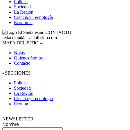
Política
Sociedad
La Región
Ciencia y Tecnología
Economía
CONTACTO
--
redaccion@elsantafesino.com
MAPA DEL SITIO
--
Notas
Quiénes Somos
Contacto
-
SECCIONES
Política
Sociedad
La Región
Ciencia y Tecnología
Economía
NEWSLETTER
Nombre