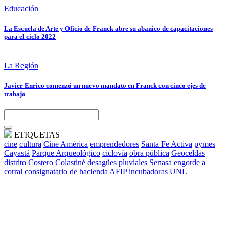
Educación
La Escuela de Arte y Oficio de Franck abre su abanico de capacitaciones
para el ciclo 2022
La Región
Javier Enrico comenzó un nuevo mandato en Franck con cinco ejes de
trabajo
ETIQUETAS
cine
cultura
Cine América
emprendedores
Santa Fe Activa
pymes
Cayastá
Parque Arqueológico
ciclovía
obra pública
Geoceldas
distrito Costero
Colastiné
desagües pluviales
Senasa
engorde a
corral
consignatario de hacienda
AFIP
incubadoras
UNL