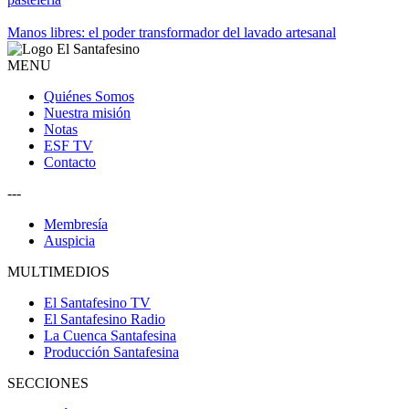
Manos libres: el poder transformador del lavado artesanal
MENU
Quiénes Somos
Nuestra misión
Notas
ESF TV
Contacto
---
Membresía
Auspicia
MULTIMEDIOS
El Santafesino TV
El Santafesino Radio
La Cuenca Santafesina
Producción Santafesina
SECCIONES