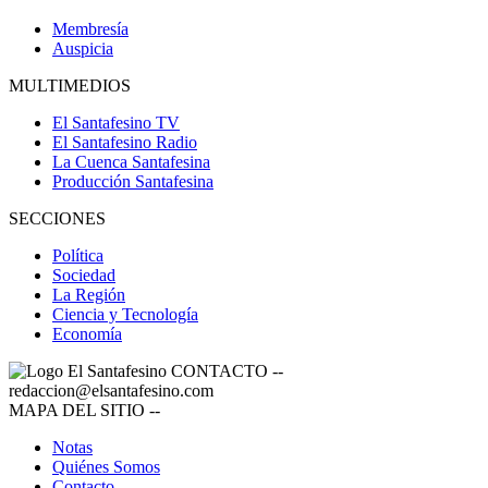
Membresía
Auspicia
MULTIMEDIOS
El Santafesino TV
El Santafesino Radio
La Cuenca Santafesina
Producción Santafesina
SECCIONES
Política
Sociedad
La Región
Ciencia y Tecnología
Economía
CONTACTO
--
redaccion@elsantafesino.com
MAPA DEL SITIO
--
Notas
Quiénes Somos
Contacto