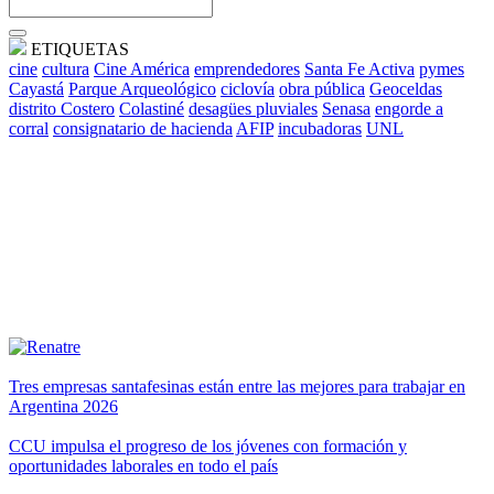
ETIQUETAS
cine
cultura
Cine América
emprendedores
Santa Fe Activa
pymes
Cayastá
Parque Arqueológico
ciclovía
obra pública
Geoceldas
distrito Costero
Colastiné
desagües pluviales
Senasa
engorde a
corral
consignatario de hacienda
AFIP
incubadoras
UNL
Tres empresas santafesinas están entre las mejores para trabajar en
Argentina 2026
CCU impulsa el progreso de los jóvenes con formación y
oportunidades laborales en todo el país