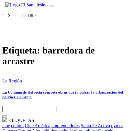
° - ST
° |
|
17:18
hs
Etiqueta:
barredora de
arrastre
La Región
La Comuna de Helvecia concreta obras que impulsan la urbanización del
barrio La Granja
ETIQUETAS
cine
cultura
Cine América
emprendedores
Santa Fe Activa
pymes
Cayastá
Parque Arqueológico
ciclovía
obra pública
Geoceldas