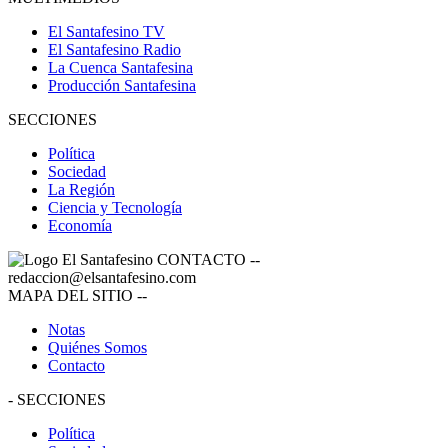
El Santafesino TV
El Santafesino Radio
La Cuenca Santafesina
Producción Santafesina
SECCIONES
Política
Sociedad
La Región
Ciencia y Tecnología
Economía
CONTACTO
--
redaccion@elsantafesino.com
MAPA DEL SITIO
--
Notas
Quiénes Somos
Contacto
-
SECCIONES
Política