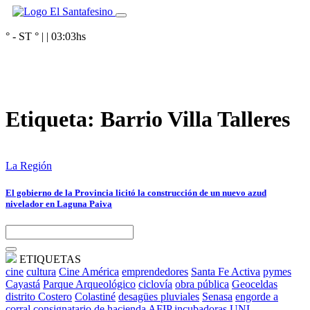
° - ST
° |
|
03:03
hs
Etiqueta:
Barrio Villa Talleres
La Región
El gobierno de la Provincia licitó la construcción de un nuevo azud
nivelador en Laguna Paiva
ETIQUETAS
cine
cultura
Cine América
emprendedores
Santa Fe Activa
pymes
Cayastá
Parque Arqueológico
ciclovía
obra pública
Geoceldas
distrito Costero
Colastiné
desagües pluviales
Senasa
engorde a
corral
consignatario de hacienda
AFIP
incubadoras
UNL