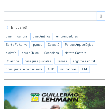
ETIQUETAS
cine
cultura
Cine América
emprendedores
Santa Fe Activa
pymes
Cayastá
Parque Arqueológico
ciclovía
obra pública
Geoceldas
distrito Costero
Colastiné
desagües pluviales
Senasa
engorde a corral
consignatario de hacienda
AFIP
incubadoras
UNL