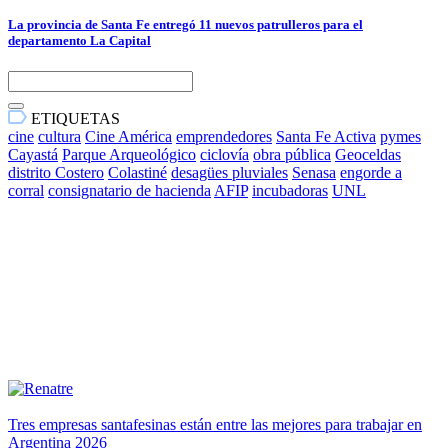
La provincia de Santa Fe entregó 11 nuevos patrulleros para el
departamento La Capital
ETIQUETAS
cine
cultura
Cine América
emprendedores
Santa Fe Activa
pymes
Cayastá
Parque Arqueológico
ciclovía
obra pública
Geoceldas
distrito Costero
Colastiné
desagües pluviales
Senasa
engorde a
corral
consignatario de hacienda
AFIP
incubadoras
UNL
Tres empresas santafesinas están entre las mejores para trabajar en
Argentina 2026