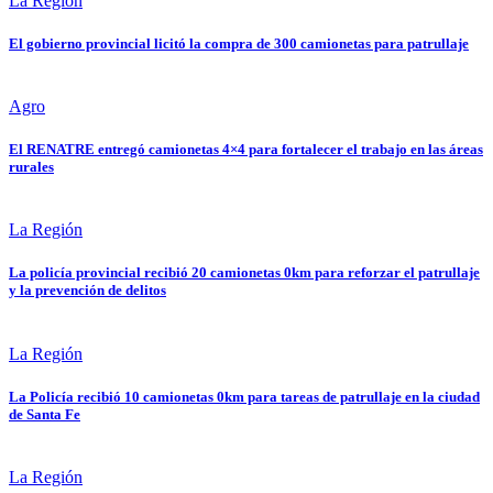
La Región
El gobierno provincial licitó la compra de 300 camionetas para patrullaje
Agro
El RENATRE entregó camionetas 4×4 para fortalecer el trabajo en las áreas
rurales
La Región
La policía provincial recibió 20 camionetas 0km para reforzar el patrullaje
y la prevención de delitos
La Región
La Policía recibió 10 camionetas 0km para tareas de patrullaje en la ciudad
de Santa Fe
La Región