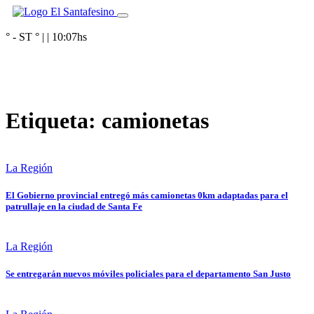
° - ST
° |
|
10:07
hs
Etiqueta:
camionetas
La Región
El Gobierno provincial entregó más camionetas 0km adaptadas para el
patrullaje en la ciudad de Santa Fe
La Región
Se entregarán nuevos móviles policiales para el departamento San Justo