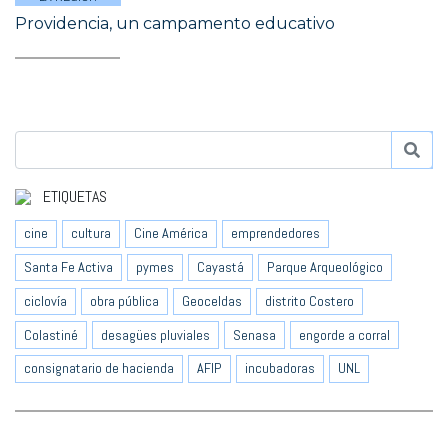
Providencia, un campamento educativo
ETIQUETAS
cine
cultura
Cine América
emprendedores
Santa Fe Activa
pymes
Cayastá
Parque Arqueológico
ciclovía
obra pública
Geoceldas
distrito Costero
Colastiné
desagües pluviales
Senasa
engorde a corral
consignatario de hacienda
AFIP
incubadoras
UNL