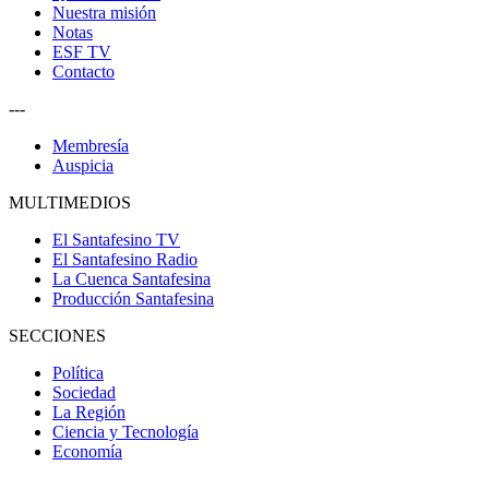
Nuestra misión
Notas
ESF TV
Contacto
---
Membresía
Auspicia
MULTIMEDIOS
El Santafesino TV
El Santafesino Radio
La Cuenca Santafesina
Producción Santafesina
SECCIONES
Política
Sociedad
La Región
Ciencia y Tecnología
Economía