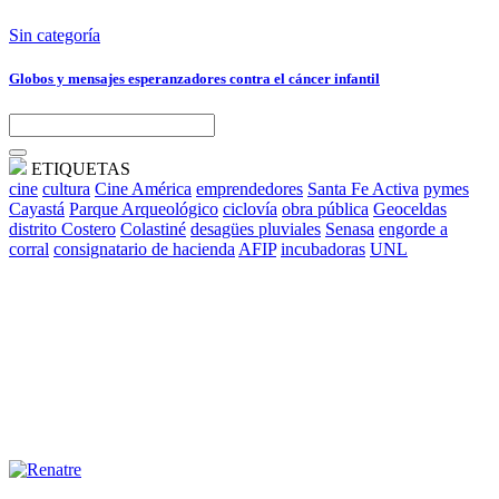
Sin categoría
Globos y mensajes esperanzadores contra el cáncer infantil
ETIQUETAS
cine
cultura
Cine América
emprendedores
Santa Fe Activa
pymes
Cayastá
Parque Arqueológico
ciclovía
obra pública
Geoceldas
distrito Costero
Colastiné
desagües pluviales
Senasa
engorde a
corral
consignatario de hacienda
AFIP
incubadoras
UNL