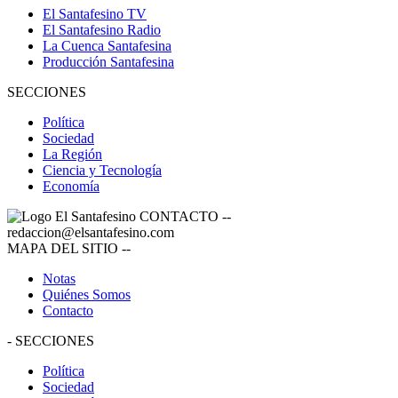
El Santafesino TV
El Santafesino Radio
La Cuenca Santafesina
Producción Santafesina
SECCIONES
Política
Sociedad
La Región
Ciencia y Tecnología
Economía
CONTACTO
--
redaccion@elsantafesino.com
MAPA DEL SITIO
--
Notas
Quiénes Somos
Contacto
-
SECCIONES
Política
Sociedad