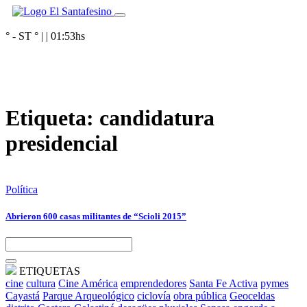
° - ST
° |
|
01:53
hs
Etiqueta:
candidatura
presidencial
Política
Abrieron 600 casas militantes de “Scioli 2015”
ETIQUETAS
cine
cultura
Cine América
emprendedores
Santa Fe Activa
pymes
Cayastá
Parque Arqueológico
ciclovía
obra pública
Geoceldas