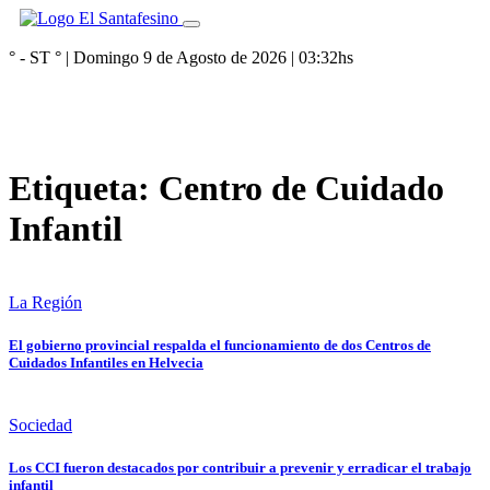
° - ST
° |
Domingo 9 de Agosto de 2026
|
03:32
hs
Etiqueta:
Centro de Cuidado
Infantil
La Región
El gobierno provincial respalda el funcionamiento de dos Centros de
Cuidados Infantiles en Helvecia
Sociedad
Los CCI fueron destacados por contribuir a prevenir y erradicar el trabajo
infantil