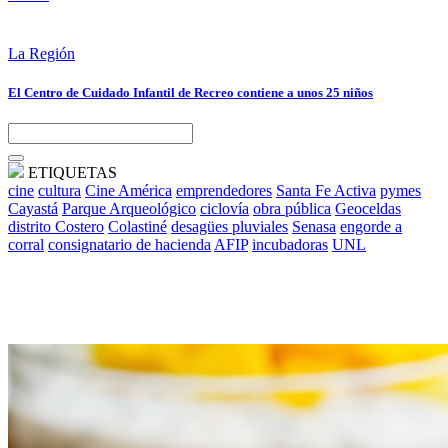
La Región
El Centro de Cuidado Infantil de Recreo contiene a unos 25 niños
ETIQUETAS
cine
cultura
Cine América
emprendedores
Santa Fe Activa
pymes
Cayastá
Parque Arqueológico
ciclovía
obra pública
Geoceldas
distrito Costero
Colastiné
desagües pluviales
Senasa
engorde a
corral
consignatario de hacienda
AFIP
incubadoras
UNL