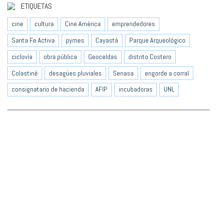
ETIQUETAS
cine
cultura
Cine América
emprendedores
Santa Fe Activa
pymes
Cayastá
Parque Arqueológico
ciclovía
obra pública
Geoceldas
distrito Costero
Colastiné
desagües pluviales
Senasa
engorde a corral
consignatario de hacienda
AFIP
incubadoras
UNL