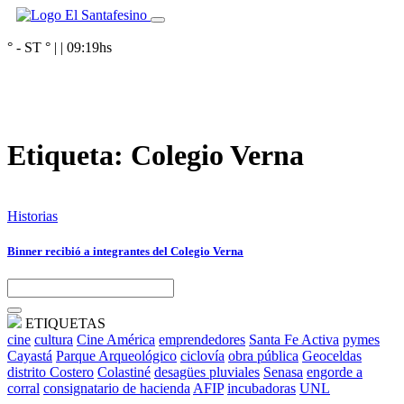
° - ST
° |
|
09:19
hs
Etiqueta:
Colegio Verna
Historias
Binner recibió a integrantes del Colegio Verna
ETIQUETAS
cine
cultura
Cine América
emprendedores
Santa Fe Activa
pymes
Cayastá
Parque Arqueológico
ciclovía
obra pública
Geoceldas
distrito Costero
Colastiné
desagües pluviales
Senasa
engorde a
corral
consignatario de hacienda
AFIP
incubadoras
UNL