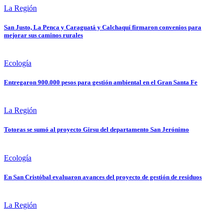
La Región
San Justo, La Penca y Caraguatá y Calchaquí firmaron convenios para
mejorar sus caminos rurales
Ecología
Entregaron 900.000 pesos para gestión ambiental en el Gran Santa Fe
La Región
Totoras se sumó al proyecto Girsu del departamento San Jerónimo
Ecología
En San Cristóbal evaluaron avances del proyecto de gestión de residuos
La Región