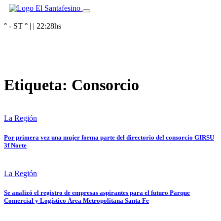
° - ST
° |
|
22:28
hs
Etiqueta:
Consorcio
La Región
Por primera vez una mujer forma parte del directorio del consorcio GIRSU
3f Norte
La Región
Se analizó el registro de empresas aspirantes para el futuro Parque
Comercial y Logístico Área Metropolitana Santa Fe