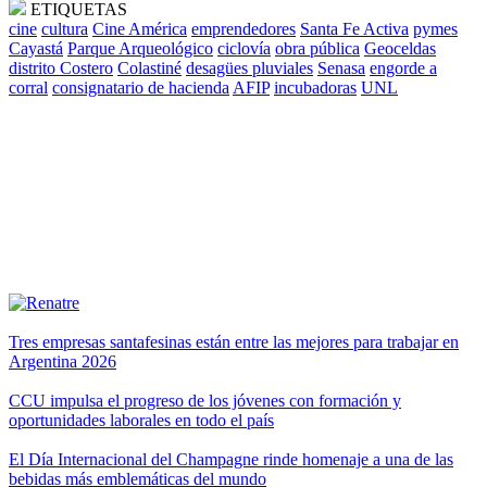
ETIQUETAS
cine
cultura
Cine América
emprendedores
Santa Fe Activa
pymes
Cayastá
Parque Arqueológico
ciclovía
obra pública
Geoceldas
distrito Costero
Colastiné
desagües pluviales
Senasa
engorde a
corral
consignatario de hacienda
AFIP
incubadoras
UNL
Tres empresas santafesinas están entre las mejores para trabajar en
Argentina 2026
CCU impulsa el progreso de los jóvenes con formación y
oportunidades laborales en todo el país
El Día Internacional del Champagne rinde homenaje a una de las
bebidas más emblemáticas del mundo