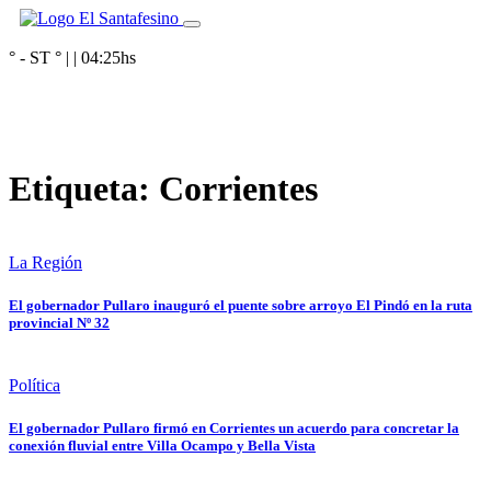
° - ST
° |
|
04:25
hs
Etiqueta:
Corrientes
La Región
El gobernador Pullaro inauguró el puente sobre arroyo El Pindó en la ruta
provincial Nº 32
Política
El gobernador Pullaro firmó en Corrientes un acuerdo para concretar la
conexión fluvial entre Villa Ocampo y Bella Vista