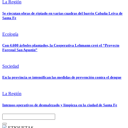
La Región
Se ejecutan obras de ripiado en varias cuadras del barrio Cabaña Leiva de
Santa Fe
Ecología
Con 4.600 árboles plantados, la Cooperativa Lehmann creó el “Proyecto
Forestal San Agustín”
Sociedad
En la provincia se intensifican las medidas de prevención contra el dengue
La Región
Intensos operativos de desmalezado y limpieza en la ciudad de Santa Fe
ETIQUETAS