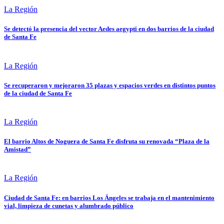
La Región
Se detectó la presencia del vector Aedes aegypti en dos barrios de la ciudad
de Santa Fe
La Región
Se recuperaron y mejoraron 35 plazas y espacios verdes en distintos puntos
de la ciudad de Santa Fe
La Región
El barrio Altos de Noguera de Santa Fe disfruta su renovada “Plaza de la
Amistad”
La Región
Ciudad de Santa Fe: en barrios Los Ángeles se trabaja en el mantenimiento
vial, limpieza de cunetas y alumbrado público