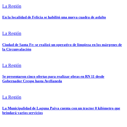
La Región
En la localidad de Felicia se habilitó una nueva cuadra de asfalto
La Región
Ciudad de Santa Fe: se realizó un operativo de limpieza en los márgenes de
la Circunvalación
La Región
Se presentaron cinco ofertas para realizar obras en RN 11 desde
Gobernador Crespo hasta Avellaneda
La Región
La Municipalidad de Laguna Paiva cuenta con un tractor 0 kilómetro que
brindará varios servicios