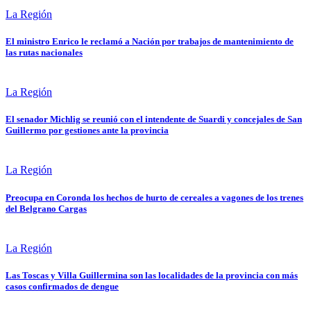
La Región
El ministro Enrico le reclamó a Nación por trabajos de mantenimiento de
las rutas nacionales
La Región
El senador Michlig se reunió con el intendente de Suardi y concejales de San
Guillermo por gestiones ante la provincia
La Región
Preocupa en Coronda los hechos de hurto de cereales a vagones de los trenes
del Belgrano Cargas
La Región
Las Toscas y Villa Guillermina son las localidades de la provincia con más
casos confirmados de dengue