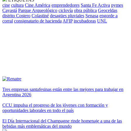
cine
cultura
Cine América
emprendedores
Santa Fe Activa
pymes
Cayastá
Parque Arqueológico
ciclovía
obra pública
Geoceldas
distrito Costero
Colastiné
desagües pluviales
Senasa
engorde a
corral
consignatario de hacienda
AFIP
incubadoras
UNL
Tres empresas santafesinas están entre las mejores para trabajar en
Argentina 2026
CCU impulsa el progreso de los jóvenes con formación y
oportunidades laborales en todo el país
El Día Internacional del Champagne rinde homenaje a una de las
bebidas más emblemáticas del mundo