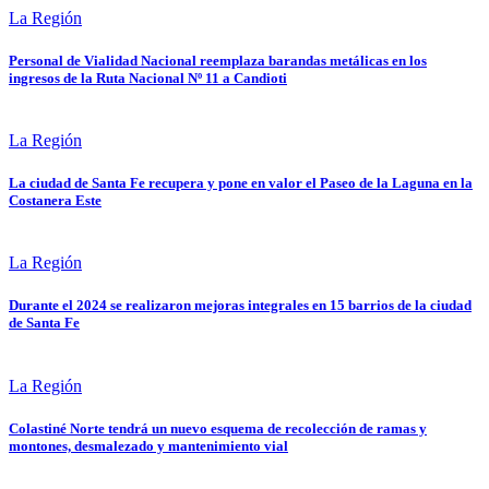
La Región
Personal de Vialidad Nacional reemplaza barandas metálicas en los
ingresos de la Ruta Nacional Nº 11 a Candioti
La Región
La ciudad de Santa Fe recupera y pone en valor el Paseo de la Laguna en la
Costanera Este
La Región
Durante el 2024 se realizaron mejoras integrales en 15 barrios de la ciudad
de Santa Fe
La Región
Colastiné Norte tendrá un nuevo esquema de recolección de ramas y
montones, desmalezado y mantenimiento vial