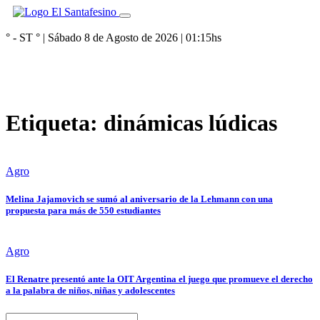
° - ST
° |
Sábado 8 de Agosto de 2026
|
01:15
hs
Etiqueta:
dinámicas lúdicas
Agro
Melina Jajamovich se sumó al aniversario de la Lehmann con una
propuesta para más de 550 estudiantes
Agro
El Renatre presentó ante la OIT Argentina el juego que promueve el derecho
a la palabra de niños, niñas y adolescentes