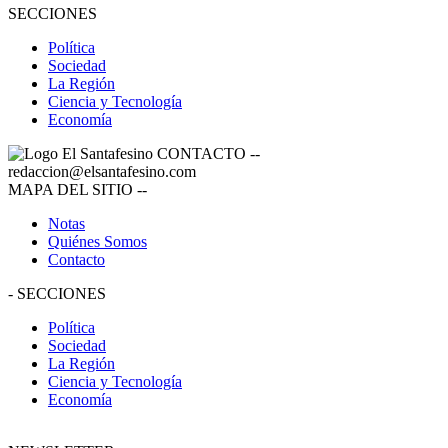
SECCIONES
Política
Sociedad
La Región
Ciencia y Tecnología
Economía
CONTACTO
--
redaccion@elsantafesino.com
MAPA DEL SITIO
--
Notas
Quiénes Somos
Contacto
-
SECCIONES
Política
Sociedad
La Región
Ciencia y Tecnología
Economía