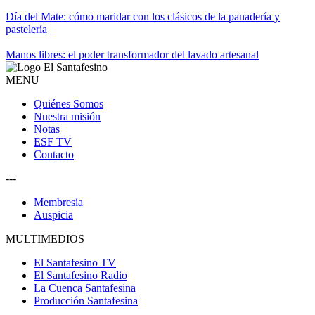
Día del Mate: cómo maridar con los clásicos de la panadería y
pastelería
Manos libres: el poder transformador del lavado artesanal
MENU
Quiénes Somos
Nuestra misión
Notas
ESF TV
Contacto
---
Membresía
Auspicia
MULTIMEDIOS
El Santafesino TV
El Santafesino Radio
La Cuenca Santafesina
Producción Santafesina