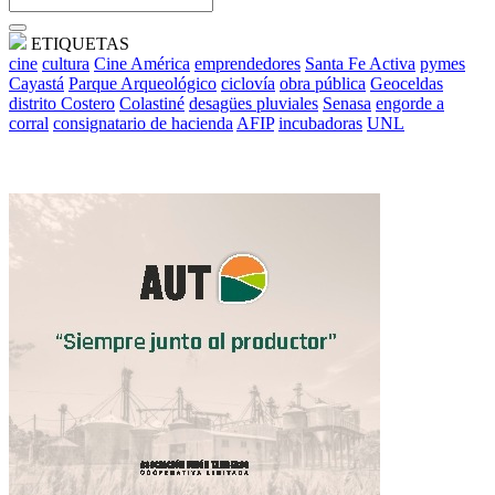
ETIQUETAS
cine
cultura
Cine América
emprendedores
Santa Fe Activa
pymes
Cayastá
Parque Arqueológico
ciclovía
obra pública
Geoceldas
distrito Costero
Colastiné
desagües pluviales
Senasa
engorde a
corral
consignatario de hacienda
AFIP
incubadoras
UNL