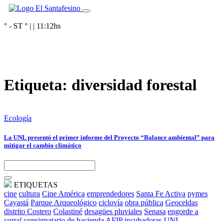
° - ST
° |
|
11:12
hs
Etiqueta:
diversidad forestal
Ecología
La UNL presentó el primer informe del Proyecto “Balance ambiental” para
mitigar el cambio climático
ETIQUETAS
cine
cultura
Cine América
emprendedores
Santa Fe Activa
pymes
Cayastá
Parque Arqueológico
ciclovía
obra pública
Geoceldas
distrito Costero
Colastiné
desagües pluviales
Senasa
engorde a
corral
consignatario de hacienda
AFIP
incubadoras
UNL