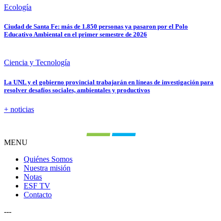
Ecología
Ciudad de Santa Fe: más de 1.850 personas ya pasaron por el Polo
Educativo Ambiental en el primer semestre de 2026
Ciencia y Tecnología
La UNL y el gobierno provincial trabajarán en líneas de investigación para
resolver desafíos sociales, ambientales y productivos
+ noticias
MENU
Quiénes Somos
Nuestra misión
Notas
ESF TV
Contacto
---