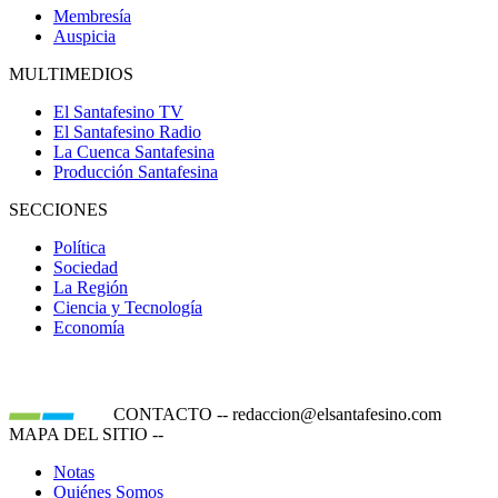
Membresía
Auspicia
MULTIMEDIOS
El Santafesino TV
El Santafesino Radio
La Cuenca Santafesina
Producción Santafesina
SECCIONES
Política
Sociedad
La Región
Ciencia y Tecnología
Economía
CONTACTO
--
redaccion@elsantafesino.com
MAPA DEL SITIO
--
Notas
Quiénes Somos