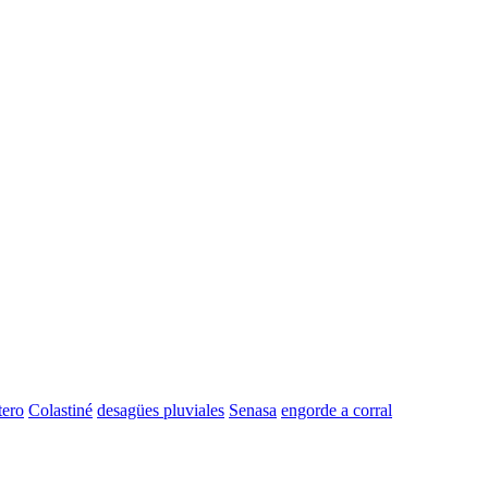
tero
Colastiné
desagües pluviales
Senasa
engorde a corral