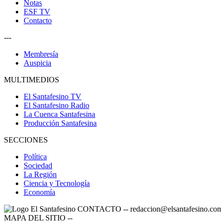
Notas
ESF TV
Contacto
---
Membresía
Auspicia
MULTIMEDIOS
El Santafesino TV
El Santafesino Radio
La Cuenca Santafesina
Producción Santafesina
SECCIONES
Política
Sociedad
La Región
Ciencia y Tecnología
Economía
CONTACTO
--
redaccion@elsantafesino.co
MAPA DEL SITIO
--