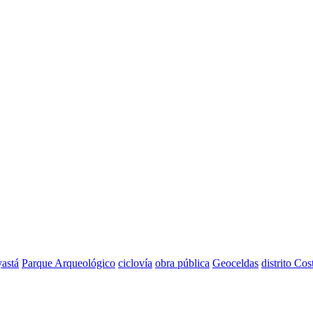
astá
Parque Arqueológico
ciclovía
obra pública
Geoceldas
distrito Cos