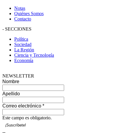
Notas
Quiénes Somos
Contacto
-
SECCIONES
Política
Sociedad
La Región
Ciencia y Tecnología
Economía
NEWSLETTER
Nombre
Apellido
Correo electrónico
*
Este campo es obligatorio.
--