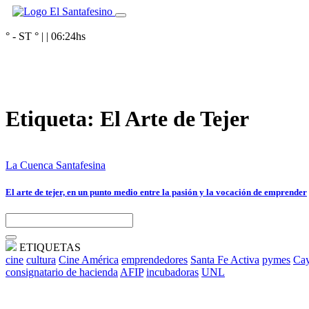
° - ST
° |
|
06:24
hs
Etiqueta:
El Arte de Tejer
La Cuenca Santafesina
El arte de tejer, en un punto medio entre la pasión y la vocación de emprender
ETIQUETAS
cine
cultura
Cine América
emprendedores
Santa Fe Activa
pymes
Cay
consignatario de hacienda
AFIP
incubadoras
UNL