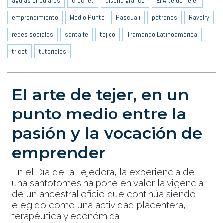
agujas circulares
crochet
diseño gráfico
El Arte de Tejer
emprendimiento
Medio Punto
Pascuali
patrones
Ravelry
redes sociales
santa fe
tejido
Tramando Latinoamérica
tricot
tutoriales
El arte de tejer, en un
punto medio entre la
pasión y la vocación de
emprender
En el Día de la Tejedora, la experiencia de
una santotomesina pone en valor la vigencia
de un ancestral oficio que continúa siendo
elegido como una actividad placentera,
terapéutica y económica.