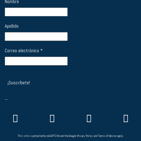
Nombre
Apellido
Correo electrónico
*
--
This site is protected by reCAPTCHA and the Google
Privacy Policy
and
Terms of Service
apply.