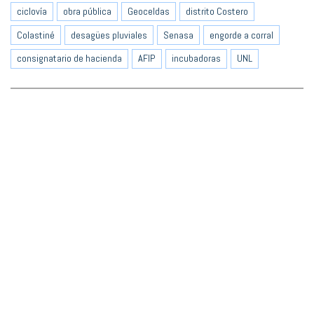
ciclovía
obra pública
Geoceldas
distrito Costero
Colastiné
desagües pluviales
Senasa
engorde a corral
consignatario de hacienda
AFIP
incubadoras
UNL