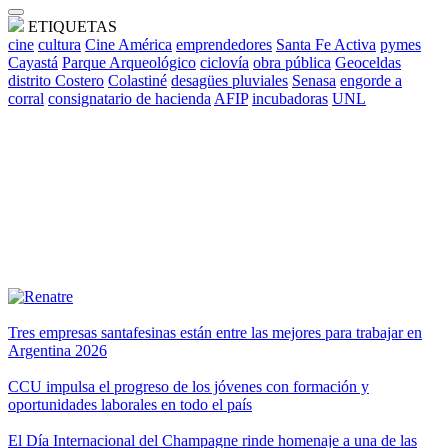
ETIQUETAS
cine
cultura
Cine América
emprendedores
Santa Fe Activa
pymes
Cayastá
Parque Arqueológico
ciclovía
obra pública
Geoceldas
distrito Costero
Colastiné
desagües pluviales
Senasa
engorde a
corral
consignatario de hacienda
AFIP
incubadoras
UNL
Tres empresas santafesinas están entre las mejores para trabajar en
Argentina 2026
CCU impulsa el progreso de los jóvenes con formación y
oportunidades laborales en todo el país
El Día Internacional del Champagne rinde homenaje a una de las