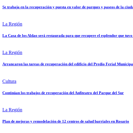
Se trabaja en la recuperación y puesta en valor de parques y paseos de la ciud
La Región
La Casa de los Aldao será restaurada para que recupere el esplendor que tuvo
La Región
Arrancaron las tareas de recuperación del edificio del Predio Ferial Municipa
Cultura
Continúan los trabajos de recuperación del Anfiteatro del Parque del Sur
La Región
Plan de mejoras y remodelación de 12 centros de salud barriales en Rosario