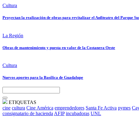
Cultura
Proyectan la realización de obras para revitalizar el Anfiteatro del Parque Su
La Región
Obras de mantenimiento y puesta en valor de la Costanera Oeste
Cultura
Nuevos aportes para la Basílica de Guadalupe
ETIQUETAS
cine
cultura
Cine América
emprendedores
Santa Fe Activa
pymes
Cay
consignatario de hacienda
AFIP
incubadoras
UNL