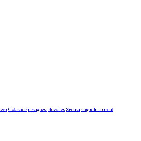
tero
Colastiné
desagües pluviales
Senasa
engorde a corral