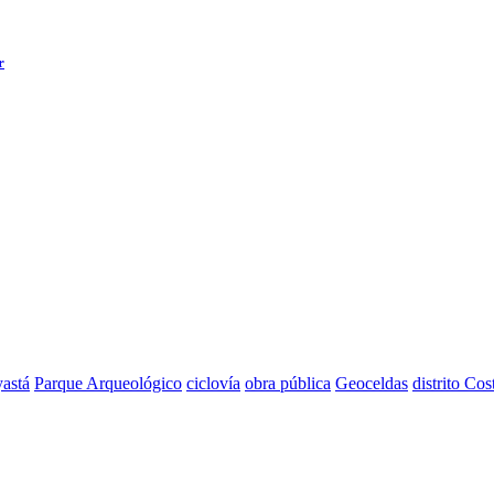
r
astá
Parque Arqueológico
ciclovía
obra pública
Geoceldas
distrito Cos