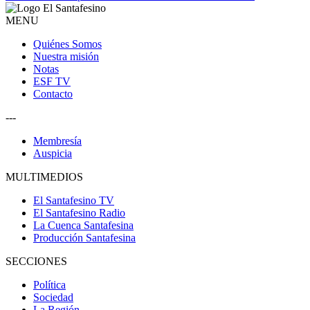
MENU
Quiénes Somos
Nuestra misión
Notas
ESF TV
Contacto
---
Membresía
Auspicia
MULTIMEDIOS
El Santafesino TV
El Santafesino Radio
La Cuenca Santafesina
Producción Santafesina
SECCIONES
Política
Sociedad
La Región